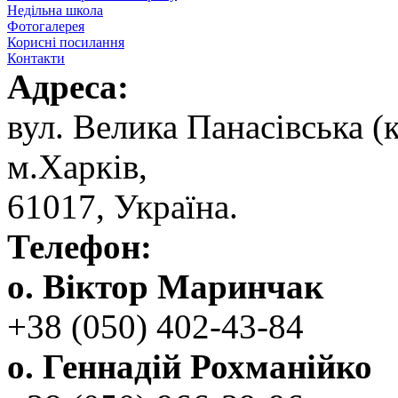
Недільна школа
Фотогалерея
Корисні посилання
Контакти
Адреса:
вул. ‬Велика Панасівська (к
‬м.Харків,
‬61017, ‬Україна.‎
Телефон:
о. Віктор Маринчак
+38 (050)‭ 402-43-84
о. Геннадій Рохманійко