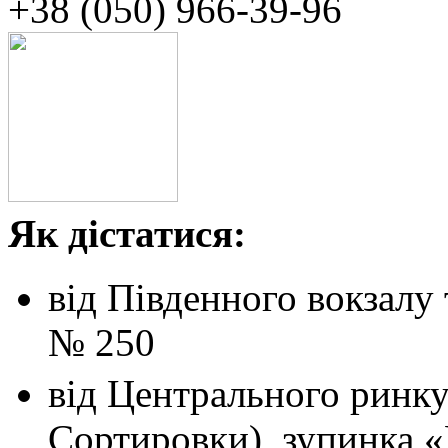
+38 (050)‭ ‬966-39-96
Як дістатися:
від Південного вокзалу
№ 250
від Центрального ринк
Сортировки), зупинка 