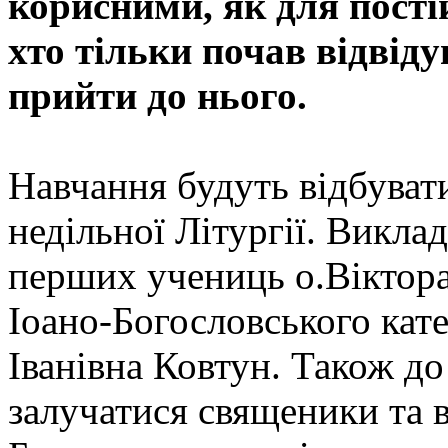
корисними, як для постій
хто тільки почав відвід
прийти до нього.
Навчання будуть відбувати
недільної Літургії. Викла
перших учениць о.Віктор
Іоано-Богословського кат
Іванівна Ковтун. Також до
залучатися священики та в