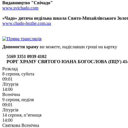
Видавництво "Свічадо"
www.svichado.com
«Чадо» дитяча недільна школа Свято-Михайлівського Золот
www.chado-bozhe.com.ua
Допомогти храму
ви можете, надіславши гроші на картку
5169 3351 0939 4102
РОРГ ХРАМУ СВЯТОГО ІОАНА БОГОСЛОВА (ПЦУ) 4149 6
Розклад
8 серпня, субота
09:01
Літургія
14:00
Всенічна
9 серпня, неділя
09:01
Літургія
14 серпня, п’ятниця
14:00
Святкова Всенічна