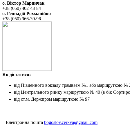
о. Віктор Маринчак
+38 (050)‭ 402-43-84
о. Геннадій Рохманійко
+38 (050)‭ ‬966-39-96
Як дістатися:
від Південного вокзалу
трамваєм №1 або маршруткою № 
від Центрального ринку
маршруткою № 40 (в бік Сортиро
від ст.м. Держпром
маршруткою № 97
Електронна пошта
bogoslov.cerkva@gmail.com