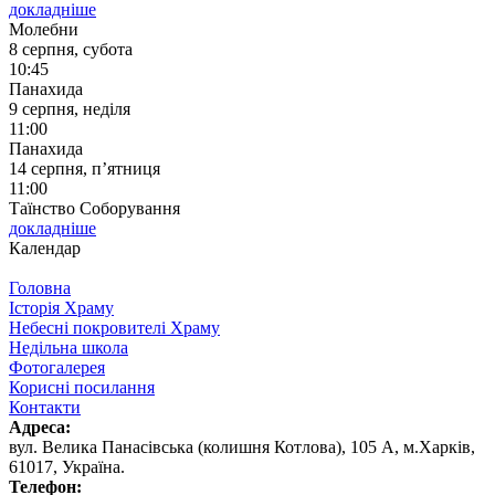
докладніше
Молебни
8 серпня, субота
10:45
Панахида
9 серпня, неділя
11:00
Панахида
14 серпня, п’ятниця
11:00
Таїнство Соборування
докладніше
Календар
Головна
Історія Храму
Небесні покровителі Храму
Недільна школа
Фотогалерея
Корисні посилання
Контакти
Адреса:
вул. ‬Велика Панасівська (колишня Котлова), ‬105‭ ‬А,‭ ‬м.Харків,
‬61017, ‬Україна.‎
Телефон: