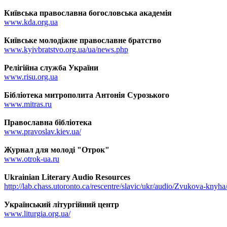
Київська православна богословська академія
www.kda.org.ua
Київське молодіжне православне братство
www.kyivbratstvo.org.ua/ua/news.php
Релігійна служба України
www.risu.org.ua
Бібліотека митрополита Антонія Сурозького
www.mitras.ru
Православна бібліотека
www.pravoslav.kiev.ua/
Журнал для молоді "Отрок"
www.otrok-ua.ru
Ukrainian Literary Audio Resources
http://lab.chass.utoronto.ca/rescentre/slavic/ukr/audio/Zvukova-knyha
Український літургійний центр
www.liturgia.org.ua/