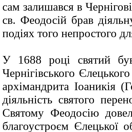
сам залишався в Чернігов
св. Феодосій брав діяльн
подіях того непростого дл
У 1688 році святий бу
Чернігівського Єлецького
архімандрита Іоаникія (Г
діяльність святого перен
Святому Феодосію дове
благоустроєм Єлецької о