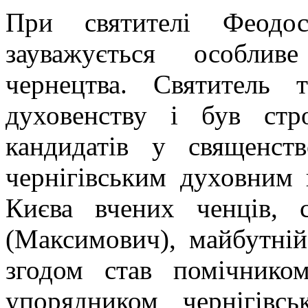
При святителі Феодос
зауважується особлив
чернецтва. Святитель 
духовенству і був стр
кандидатів у священст
чернігівським духовним
Києва вчених ченців, 
(Максимович), майбутній
згодом став помічнико
упорядником чернігівс