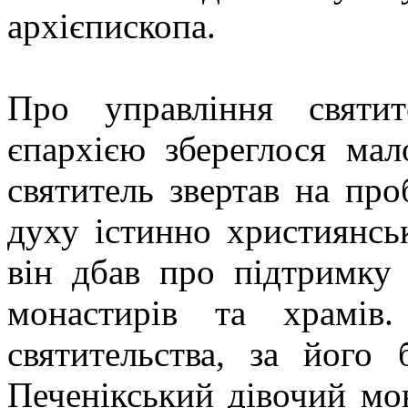
архієпископа.
Про управління святит
єпархією збереглося мал
святитель звертав на про
духу істинно християнсь
він дбав про підтримку
монастирів та храмів
святительства, за його 
Печенікський дівочий мон