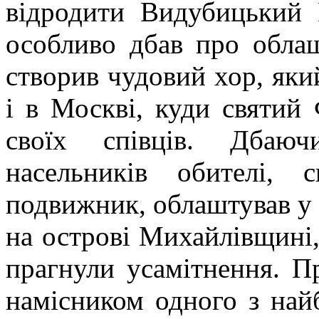
відродити Видубицький 
особливо дбав про облаш
створив чудовий хор, який
і в Москві, куди святий
своїх співців. Дбаю
насельників обителі, 
подвижник, облаштував у 1
на острові Михайлівщині,
прагнули усамітнення. П
намісником одного з най