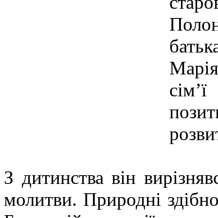
стар
Поло
бать
Марія
сім’
пози
розви
З дитинства він вирізняв
молитви. Природні здібно