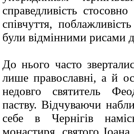
справедливість стосовно 
співчуття, поблажливіст
були відмінними рисами д
До нього часто звертали
лише православні, а й о
недовго святитель Фео
паству. Відчуваючи набли
себе в Чернігів наміс
монастиря, святого Іоана 