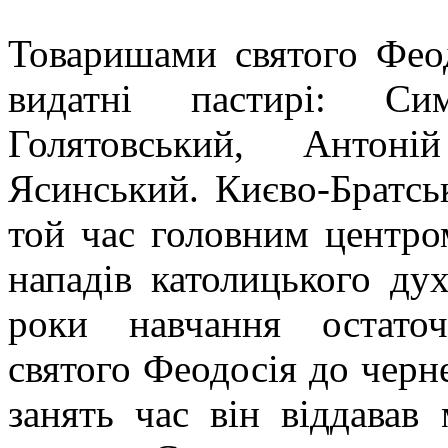
Товаришами святого Феод
видатні пастирі: Си
Голятовський, Антоні
Ясинський. Києво-Братсь
той час головним центро
нападів католицького духо
роки навчання остато
святого Феодосія до черне
занять час він віддавав