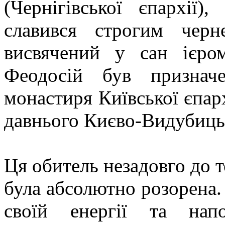
(Чернігівської єпархії)
славився строгим чер
висвячений у сан ієро
Феодосій був признач
монастиря Київської єпарх
давнього Києво-Видубиць
Ця обитель незадовго до то
була абсолютно розорена.
своїй енергії та нап