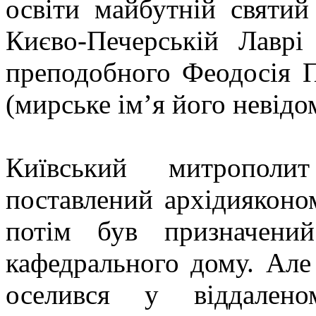
освіти майбутній святи
Києво-Печерській Лаврі
преподобного Феодосія П
(мирське ім’я його невідо
Київський митрополи
поставлений архідияконо
потім був призначени
кафедрального дому. Але
оселився у віддалено