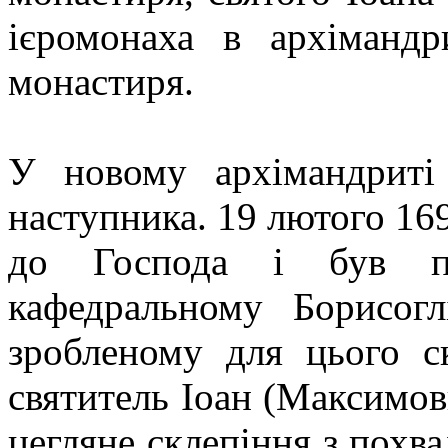
ієромонаха в архімандр
монастиря.
У новому архімандриті 
наступника. 19 лютого 16
до Господа і був по
кафедральному Борисогл
зробленому для цього с
святитель Іоан (Максимов
цегляне склепіння з похв