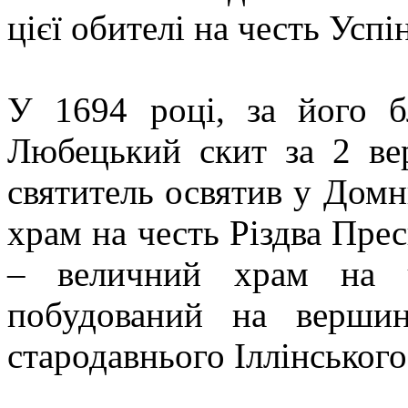
цієї обителі на честь Усп
У 1694 році, за його б
Любецький скит за 2 ве
святитель освятив у Дом
храм на честь Різдва Прес
– величний храм на ч
побудований на вершин
стародавнього Іллінськог