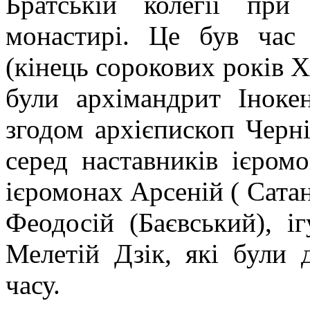
Братській колегії при
монастирі. Це був час 
(кінець сорокових років ХV
були архімандрит Інокен
згодом архієпископ Черні
серед наставників ієром
ієромонах Арсеній ( Сата
Феодосій (Баєвський), і
Мелетій Дзік, які були
часу.