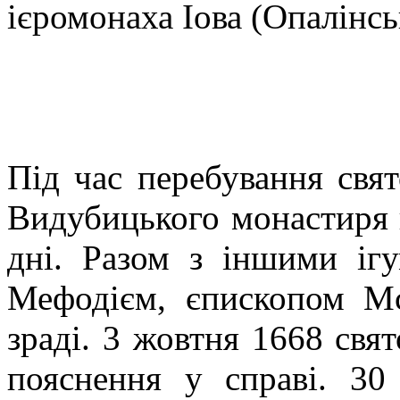
ієромонаха Іова (Опалінсь
Під час перебування свя
Видубицького монастиря 
дні. Разом з іншими іг
Мефодієм, єпископом М
зраді. 3 жовтня 1668 свя
пояснення у справі. 30