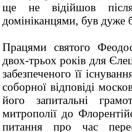
ще не відійшов після
домініканцями, був дуже 
Працями святого Феодос
двох-трьох років для Єлец
забезпеченого її існуванн
соборної відповіді моско
його запитальні грамо
митрополії до Флорентій
питання про час пере