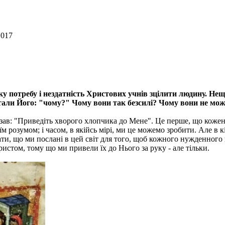
1017
у потребу і нездатність Христових учнів зцілити людину. Нещ
тали Його: "чому?" Чому вони так безсилі? Чому вони не мож
казав: "Приведіть хворого хлопчика до Мене". Це перше, що кожен 
їм розумом; і часом, в якійсь мірі, ми це можемо зробити. Але в
ати, що ми послані в цей світ для того, щоб кожного нужденного
стом, тому що ми привели їх до Нього за руку - але тільки.