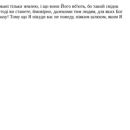
вані тільки землею, і що вони Його вб'ють, бо такий свідок
- тоді ви станете, ймовірно, далекими тим людям, для яких Бог
траху! Тому що Я нікуди вас не поведу, ніяким шляхом, яким Я