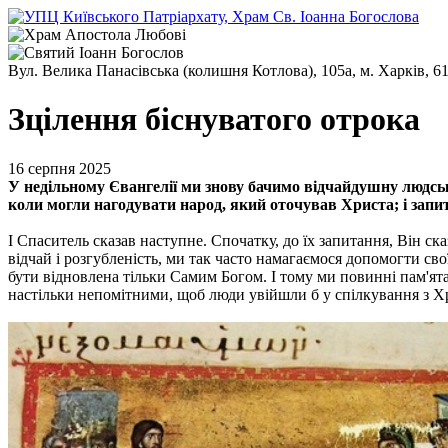
Вул. Велика Панасівська (колишня Котлова), 105а, м. Харків, 6
Зцілення біснуватого отрока
16 серпня 2025
У недільному Євангелії ми знову бачимо відчайдушну людськ
коли могли нагодувати народ, який оточував Христа; і запи
І Спаситель сказав наступне. Спочатку, до їх запитання, Він с
відчай і розгубленість, ми так часто намагаємося допомогти сво
бути відновлена тільки Самим Богом. І тому ми повинні пам'ят
настільки непомітними, щоб люди увійшли б у спілкування з Хри