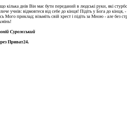
що кілька днів Він має бути переданий в людські руки, які стурбо
иче учнів: відмовтеся від себе до кінця! Підіть у Бога до кінця, 
 Мого приклад; візьміть свій хрест і підіть за Мною - але без с
Амінь!
оній Сурожський
ерез Приват24.