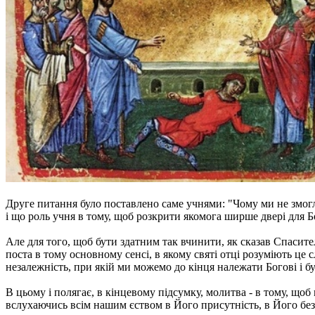
Друге питання було поставлено саме учнями: "Чому ми не змогли 
і що роль учня в тому, щоб розкрити якомога ширше двері для Б
Але для того, щоб бути здатним так вчинити, як сказав Спасител
поста в тому основному сенсі, в якому святі отці розуміють це с
незалежність, при якій ми можемо до кінця належати Богові і б
В цьому і полягає, в кінцевому підсумку, молитва - в тому, щоб
вслухаючись всім нашим єством в Його присутність, в Його без