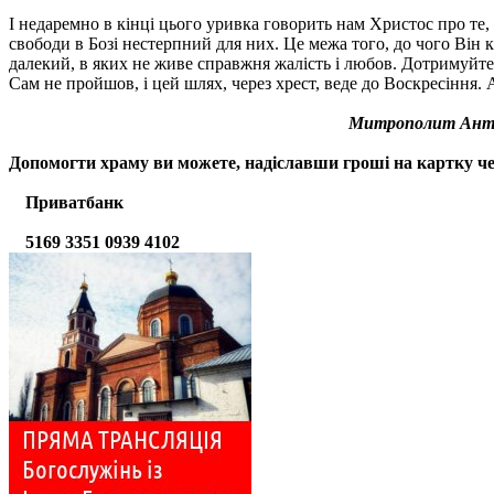
І недаремно в кінці цього уривка говорить нам Христос про те, 
свободи в Бозі нестерпний для них. Це межа того, до чого Він кл
далекий, в яких не живе справжня жалість і любов. Дотримуйтесь
Сам не пройшов, і цей шлях, через хрест, веде до Воскресіння. 
Митрополит Ант
Допомогти храму
ви можете, надіславши гроші на картку ч
Приватбанк
5169 3351 0939 4102