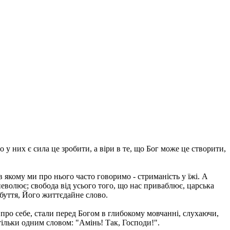
 у них є сила це зробити, а віри в те, що Бог може це створити,
в якому ми про нього часто говоримо - стриманість у їжі. А
поневолює; свобода від усього того, що нас приваблює, царська
 буття, Його життєдайне слово.
і про себе, стали перед Богом в глибокому мовчанні, слухаючи,
ільки одним словом: "Амінь! Так, Господи!".