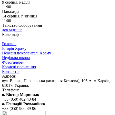
9 серпня, неділя
11:00
Панахида
14 серпня, п’ятниця
11:00
Таїнство Соборування
докладніше
Календар
Головна
Історія Храму
Небесні покровителі Храму
Недільна школа
Фотогалерея
Корисні посилання
Контакти
Адреса:
вул. ‬Велика Панасівська (колишня Котлова), ‬105‭ ‬А,‭ ‬м.Харків,
‬61017, ‬Україна.‎
Телефон:
о. Віктор Маринчак
+38 (050)‭ 402-43-84
о. Геннадій Рохманійко
+38 (050)‭ ‬966-39-96