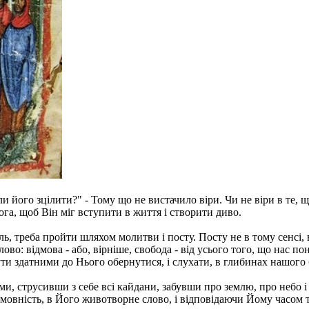
його зцілити?" - Тому що не вистачило віри. Чи не віри в те, що
ога, щоб Він міг вступити в життя і створити диво.
ь, треба пройти шляхом молитви і посту. Посту не в тому сенсі, 
лово: відмова - або, вірніше, свобода - від усього того, що нас 
ути здатними до Нього обернутися, і слухати, в глибинах нашого
 ми, струсивши з себе всі кайдани, забувши про землю, про небо 
мовність, в Його животворне слово, і відповідаючи Йому часом т