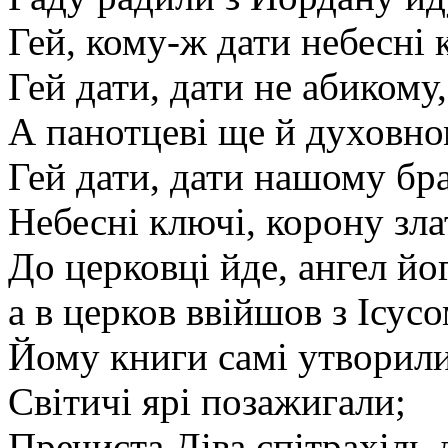
Гей, кому-ж дати небесні 
Гей дати, дати не абикому,
А панотцеві ще й духовно
Гей дати, дати нашому бр
Небесні ключі, корону зла
До церковці йде, ангел йог
а в церков ввійшов з Ісус
Йому книги самі утворили
Світичі ярі позажигали;
Пречиста Діва єпітрахіль 