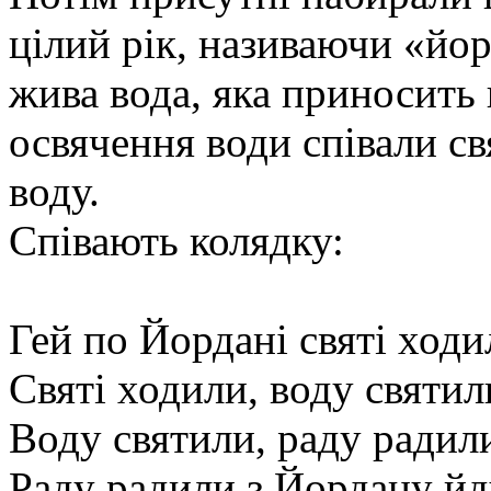
цілий рік, називаючи «йо
жива вода, яка приносить 
освячення води співали с
воду.
Співають колядку:
Гей по Йордані святі ходи
Святі ходили, воду святил
Воду святили, раду радил
Раду радили з Йордану йд