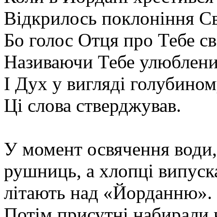
Відкрилось поклоніння Св
Бо голос Отця про Тебе св
Називаючи Тебе улюблен
І Дух у вигляді голубино
Ці слова стверджував.
У момент освячення води,
рушниць, а хлопці випуска
літають над «Йорданню».
Потім присутні набирали в