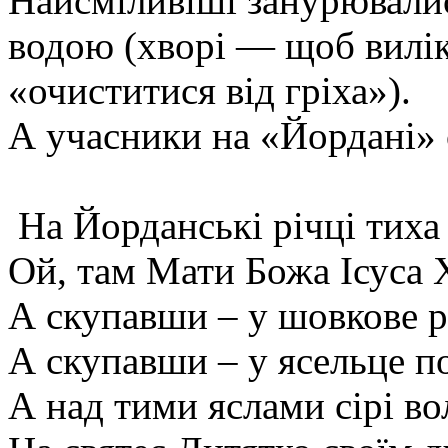
Найсміливіші занурювалис
водою (хворі — щоб вилік
«очиститися від гріха»).
А учасники на «Йордані» 
На Йорданські річці тиха 
Ой, там Мати Божа Ісуса 
А скупавши – у шовкове р
А скупавши – у ясельце п
А над тими яслами сірі во