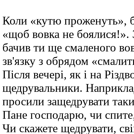
Коли «кутю проженуть», б
«щоб вовка не боялися!».
бачив ти ще смаленого во
зв'язку з обрядом «смалит
Після вечері, як і на Різд
щедрувальники. Наприклад
просили защедрувати так
Пане господарю, чи спите,
Чи скажете щедрувати, сві