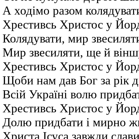
А ходімо разом колядуват
Хрестивсь Христос у Йорд
Колядувати, мир звесилят
Мир звесиляти, ще й вінш
Хрестивсь Христос у Йорд
Щоби нам дав Бог за рік д
Всій Україні волю придба
Хрестивсь Христос у Йорд
Долю придбати і мирно ж
Христа Ісуса завжди слави