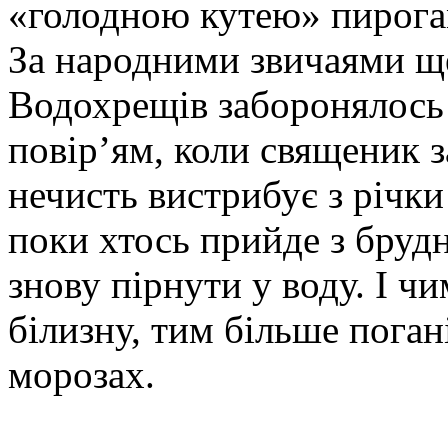
«голодною кутею» пирога
За народними звичаями ще
Водохрещів заборонялось п
повір’ям, коли священик з
нечисть вистрибує з річки 
поки хтось прийде з бруд
знову пірнути у воду. І ч
білизну, тим більше поган
морозах.