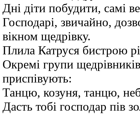
Дні діти побудити, самі в
Господарі, звичайно, дозво
вікном щедрівку.
Плила Катруся бистрою р
Окремі групи щедрівників
приспівують:
Танцю, козуня, танцю, неб
Дасть тобі господар пів зо