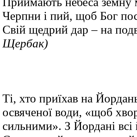
Приймають небеса земну 
Черпни і пий, щоб Бог по
Свій щедрий дар – на подв
Щербак)
Ті, хто приїхав на Йордань
освяченої води, «щоб хво
сильними». З Йордані всі