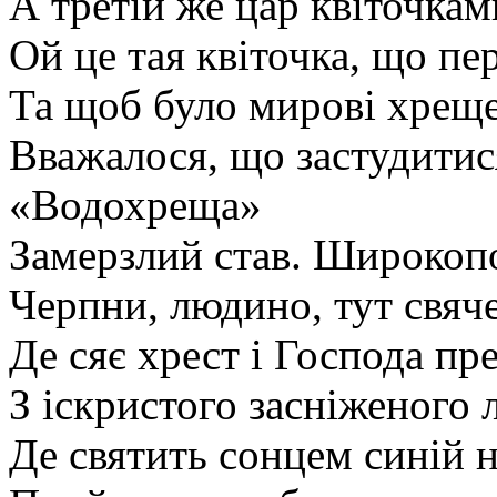
А третій же цар квіточкам
Ой це тая квіточка, що п
Та щоб було мирові хреще
Вважалося, що застудитися
«Водохреща»
Замерзлий став. Широкопо
Черпни, людино, тут свяче
Де сяє хрест і Господа пре
З іскристого засніженого 
Де святить сонцем синій 