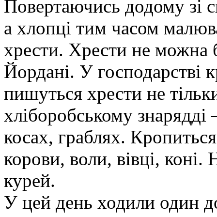
Повертаючись додому зі св
а хлопці тим часом малюва
хрести. Хрести не можна 
Йордані. У господарстві 
пишуться хрести не тільки
хліборобському знарядді –
косах, граблях. Кропитьс
корови, воли, вівці, коні.
курей.
У цей день ходили один д