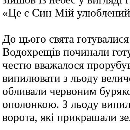
«Це є Син Мій улюблений,
До цього свята готувалися
Водохрещів починали гот
честю вважалося прорубув
випилювати з льоду велич
обливали червоним буряко
ополонкою. З льоду випил
ворота, які прикрашали зе