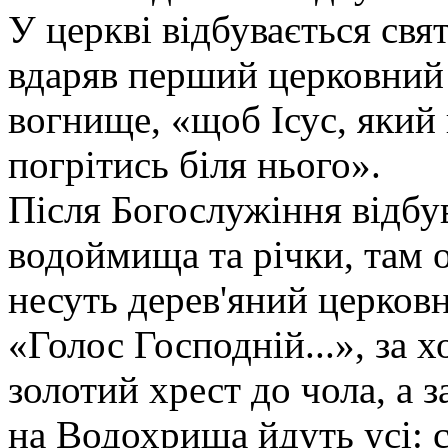
У церкві відбувається свя
вдаряв перший церковний 
вогнище, «щоб Ісус, який
погрітись біля нього».
Після Богослужіння відбу
водоймища та річки, там 
несуть дерев'яний церковн
«Голос Господній...», за 
золотий хрест до чола, а 
на Водохрища йдуть усі: ст