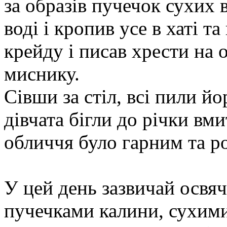
за образів пучечок сухих в
воді і кропив усе в хаті т
крейду і писав хрести на о
миснику.
Сівши за стіл, всі пили й
дівчата бігли до річки в
обличчя було гарним та р
У цей день зазвичай освя
пучечками калини, сухими