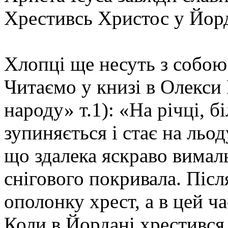
Хрестивсь Христос у Йорд
Хлопці ще несуть з собою 
Читаємо у книзі в Олекси
народу» т.1): «На річці, б
зупиняється і стає на льо
що здалека яскраво вималь
снігового покривала. Піс
ополонку хрест, а в цей ча
Коли в Йордані хрестився