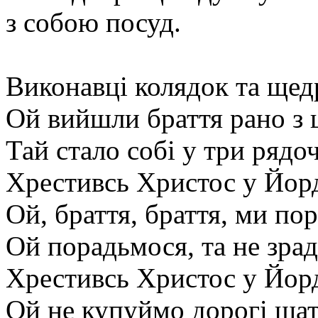
з собою посуд.
Виконавці колядок та щедр
Ой вийшли браття рано з 
Тай стало собі у три рядо
Хрестивсь Христос у Йорд
Ой, браття, браття, ми по
Ой порадьмося, та не зра
Хрестивсь Христос у Йорд
Ой не купуймо дорогі шат