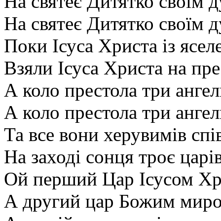
На святеє Дитятко своїм 
На святеє Дитятко своїм 
Поки Ісуса Христа із ясел
Взяли Ісуса Христа на пре
А коло престола три ангел
А коло престола три ангел
Та все вони херувимів спі
На заході сонця троє царів
Ой перший Цар Ісусом Хр
А другий цар Божим миро