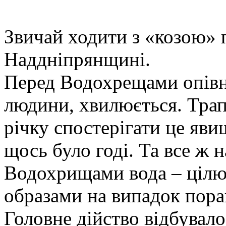
Звичай ходити з «козою»
Наддніпрянщині.
Перед Водохрещами опівно
людини, хвилюється. Трап
річку спостерігати це яви
щось було годі. Та все ж 
Водохрищами вода – цілющ
образами на випадок пора
Головне дійство відбувало