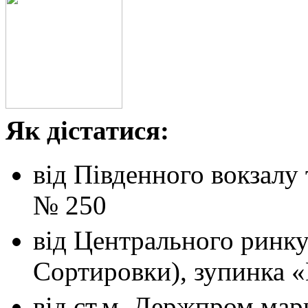
Як дістатися:
від Південного вокзалу
№ 250
від Центрального ринк
Сортировки), зупинка 
від ст.м. Держпром
мар