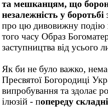
та мешканцям, що борони
незалежність у боротьбі 
про цю дивовижну подію ш
того часу Образ Богомате
заступництва від усього л
Як би не було важко, нема
Пресвятої Богородиці Укр
випробування та здолає ро
ілюзій - п
опереду складні