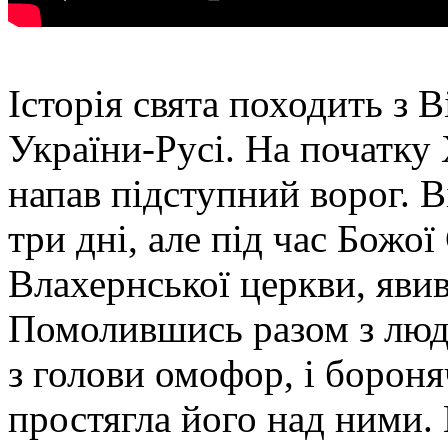
Історія свята походить з 
України-Русі. На початку
напав підступний ворог. В
три дні, але під час Бож
Влахернської церкви, яви
Помолившись разом з людь
з голови омофор, і бороня
простягла його над ними.