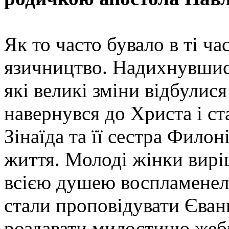
Як то часто бувало в ті ч
язичництво. Надихнувшись
які великі зміни відбулися
навернувся до Христа і ст
Зінаїда та її сестра Фило
життя. Молоді жінки вирі
всією душею воспламенел
стали проповідувати Єванг
роздавати милостиню жебр