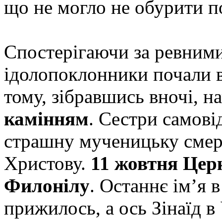
що не могло не обурити п
Спостерігаючи за ревни
ідолопоклонники почали ві
тому, зібравшись вночі, н
камінням
. Сестри самов
страшну мученицьку смерт
Христову.
11 жовтня Церк
Филонілу
. Останнє ім’я в
прижилось, а ось Зінаїд в