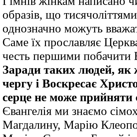
Гімнів жінкам написано ч
образів, що тисячоліттями 
однозначно можуть вважат
Саме їх прославляє Церква
честь першими побачити 
Заради таких людей, як 
чергу і Воскресає Христо
серце не може прийняти 
Євангелія ми знаємо сім
Магдалину, Марію Клеопо