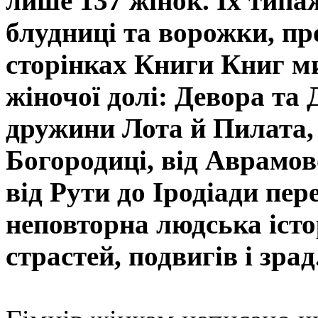
лише 137 жінок. Їх типаж
блудниці та ворожки, пр
сторінках Книги Книг ми
жіночої долі: Девора та 
дружини Лота й Пилата, 
Богородиці, від Аврамов
від Рути до Іродіади пе
неповторна людська істо
страстей, подвигів і зрад