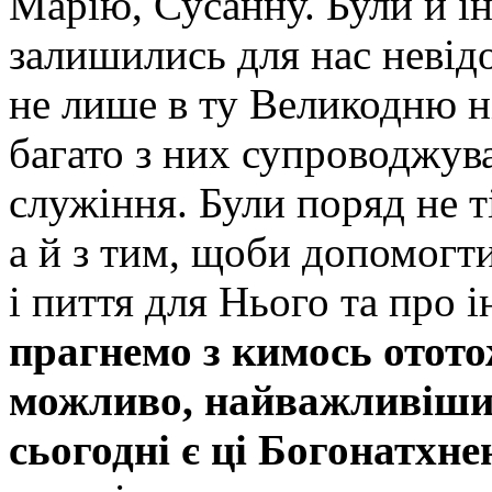
Марію, Сусанну. Були й ін
залишились для нас невід
не лише в ту Великодню ні
багато з них супроводжув
служіння. Були поряд не т
а й з тим, щоби допомогт
і пиття для Нього та про і
прагнемо з кимось отото
можливо, найважливіши
сьогодні є ці Богонатхне