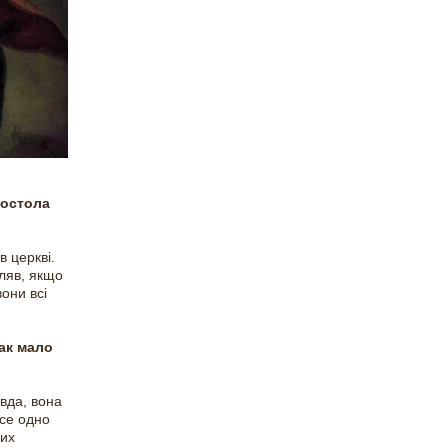
постола
в церкві.
вляв, якщо
вони всі
так мало
авда, вона
все одно
ких