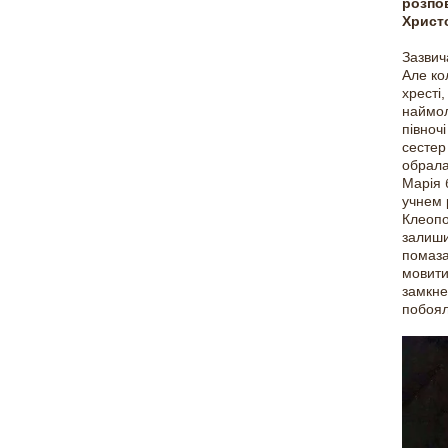
розпов
Христ
Зазвич
Але ко
хресті,
наймол
півноч
сестер
обрала 
Марія 
учнем 
Клеопо
залиши
помаза
мовити
замкне
побоял