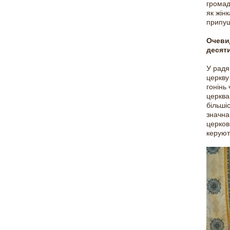
громад
як жін
припу
Очевид
десят
У радя
церкву
гонінь
церква
більші
значна
церков
керуют