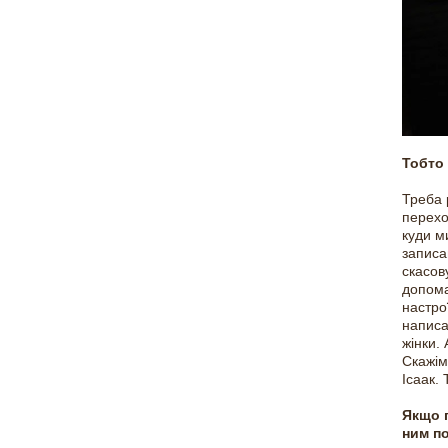
Тобто
Треба 
переход
куди м
записа
скасов
допома
настрої
написа
жінки. 
Скажім
Ісаак.
Якщо г
ним по