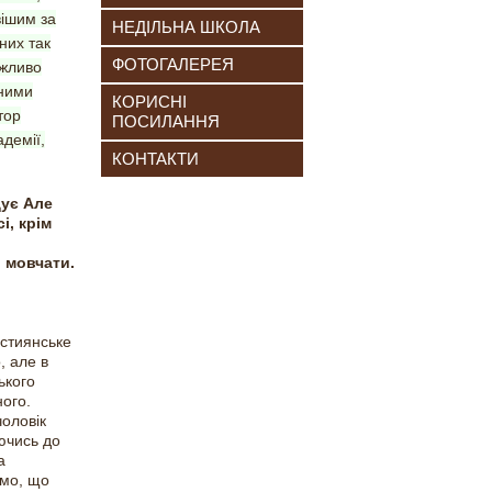
вішим за
НЕДІЛЬНА ШКОЛА
них так
ФОТОГАЛЕРЕЯ
ожливо
ьними
КОРИСНІ
тор
ПОСИЛАННЯ
адемії,
КОНТАКТИ
дує Але
і, крім
о мовчати.
истиянське
, але в
ького
ного.
чоловік
аючись до
а
имо, що