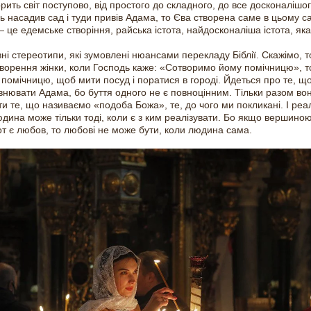
орить світ поступово, від простого до складного, до все досконалішог
ь насадив сад і туди привів Адама, то Єва створена саме в цьому с
 це едемське створіння, райська істота, найдосконаліша істота, яка є
ні стереотипи, які зумовлені нюансами перекладу Біблії. Скажімо, 
творення жінки, коли Господь каже: «Сотворимо йому помічницю», т
 помічницю, щоб мити посуд і поратися в городі. Йдеться про те, щ
внювати Адама, бо буття одного не є повноцінним. Тільки разом во
ти те, що називаємо «подоба Божа», те, до чого ми покликані. І реа
дина може тільки тоді, коли є з ким реалізувати. Бо якщо вершиною
от є любов, то любові не може бути, коли людина сама.