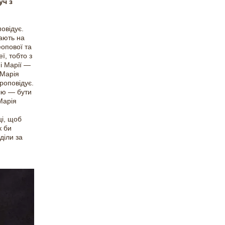
уч з
повідує.
нають на
еопової та
ї, тобто з
 і Марії —
 Марія
проповідує.
лю — бути
Марія
ці, щоб
к би
діли за