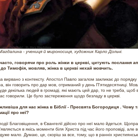
Магдалина - учениця й мироносиця, художник Карло Дольчі.
часто, говорячи про роль жінки в церкві, цитують послання а
до Тимофія, мовляв, жінка в церкві нехай мовчить.
ва вирвано з контексту. Апостол Павло загалом закликає до порядку 
а, він говорить про дар мов, отриманий у день П'ятидесятниці. Мо
буде декілька людей в громаді, які мають цей дар, то не треба, щоб 
ас говорили. Це було застереження щодо безладу в церкві.
ливіша для нас жінка в Біблії - Пресвята Богородиця . Чому 
ації про неї?
події Благовіщення, в Євангелії дійсно про неї мало йдеться. Щопр
з’являється в якісь моменти біля Христа під час його проповіді, але 
 дуже мало. Думаю, це, скоріш за все, тому, що в ранніх християнсь