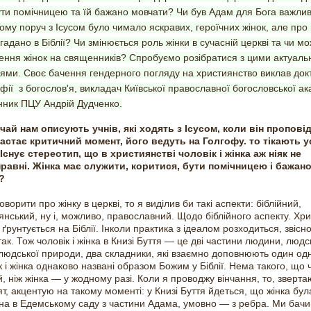
ти помічницею та їй бажано мовчати? Чи був Адам для Бога важли
ому поруч з Ісусом було чимало яскравих, героїчних жінок, але про 
згадано в Біблії? Чи змінюється роль жінки в сучасній церкві та чи м
ення жінок на священників? Спробуємо розібратися з цими актуал
ями. Своє бачення гендерного погляду на християнство виклав док
фії з богослов'я, викладач Київської православної богословської ак
ник ПЦУ Андрій Дудченко.
чай нам описують учнів, які ходять з Ісусом, коли він пропові
астає критичний момент, його ведуть на Голгофу. то тікають ус
Існує стереотип, що в християнстві чоловік і жінка аж ніяк не
равні. Жінка має служити, коритися, бути помічницею і бажан
к?
ворити про жінку в церкві, то я виділив би такі аспекти: біблійний,
янський, ну і, можливо, православний. Щодо біблійного аспекту. Хр
ґрунтується на Біблії. Інколи практика з ідеалом розходиться, звісно
 так. Тож чоловік і жінка в Книзі Буття — це дві частини людини, людс
 людської природи, два складники, які взаємно доповнюють один од
к і жінка однаково названі образом Божим у Біблії. Нема такого, що 
, ніж жінка — у жодному разі. Коли я проводжу вінчання, то, зверт
т, акцентую на такому моменті: у Книзі Буття йдеться, що жінка бул
на в Едемському саду з частини Адама, умовно — з ребра. Ми бач