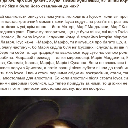
ідають про них досить скупо. Якими були жінки, які йшли пор
ом? Яким було його ставлення до них?
ай євангелісти описують нам учнів, які ходять з Ісусом, коли він про
ли настає критичний момент, коли Ісуса ведуть на розп'яття, розпи
 то тікають усі, крім жінок — його Матері, Марії Магдалини, Марії Кл
одшого учня. Причому говориться, що це були жінки, які ще з Галіле
і Ізраїлю, йшли за Ісусом і служили йому. А згадаймо історію Марфи
 Лазаря. Ісус каже: «Марфо, Марфо, ти піклуєшся про багато що, а
благу частину», бо Марія сиділа біля ніг Ісусових і слухала, як він 
бере на себе те, що традиційно вважалося тоді суто чоловічою рол
рабина. Яскравий приклад — жінки-мироносиці: Марія Магдалина, 
ва, Соломія, Іоанна, Марфа, Марія і Сусанна. Вони не злякалися і
лися поруч з Христом, а потім вранці після суботи пішли до гробни
ти тіло Ісуса. І вони стали першими свідками воскресіння, стали, та
, апостолами для апостолів. Бо коли апостоли після страти Ісуса си
ними дверима і боялися, що тепер прийдуть за ними, то ці жінки не
ися і потім принесли апостолам звістку, що він воскрес.