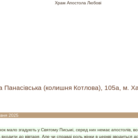
а Панасівська (колишня Котлова), 105а, м. Ха
 жінок в сучасній церкві
авня 2025
нок мало згадують у Святому Письмі, серед них немає апостолів, в
 входити до вівтаря. Але чи справді роль жінки в церкві зводиться до