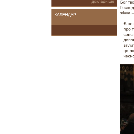
докладніше
Бог тв
Господ
жінка —
КАЛЕНДАР
Є пев
про 
сенсі
допо
втіли
це лю
чесн