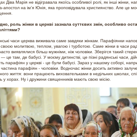
ах Діва Марія не відігравала якоїсь особливої ролі, як інші жінки, н
ка-апостол на ім’я Юнія, яка проповідувала християнство. Але це мо
щення.
но, роль жінки в церкві зазнала суттєвих змін, особливо ост
иліттями?
нські часи церква виживала саме завдяки жінкам. Парафіянки нап
 своєю молитвою, теплом, увагою і турботою. Саме жінки в часи ра
 часто виявлялися більш мужніми, ніж чоловіки. Зберігся такий стере
 — це там, де бабусі. У моєму дитинстві, це пізні радянські часи, ді
сть парафіян у церкві - це були бабусі. Зараз у нашому соборі, напр
 частина парафіян - чоловіки. Водночас жінки досить активно залуче
ного життя: вони працюють виховательками в недільних школах, спі
ь у хорах. Ну і дружини священників мають свою місію.