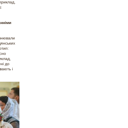
априклад,
є
анніми
овнювали
дянських
отип:
йсно
иклад,
ні до
вають і