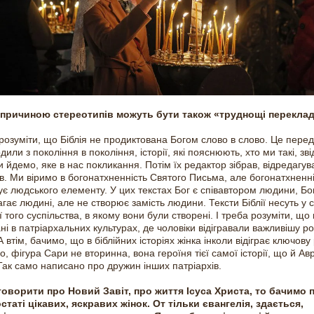
 причиною стереотипів можуть бути також «труднощі перекла
розуміти, що Біблія не продиктована Богом слово в слово. Це перед
или з покоління в покоління, історії, які пояснюють, хто ми такі, зві
и йдемо, яке в нас покликання. Потім їх редактор зібрав, відредагува
в. Ми віримо в богонатхненність Святого Письма, але богонатхненні
ує людського елементу. У цих текстах Бог є співавтором людини, Бо
гає людині, але не створює замість людини. Тексти Біблії несуть у с
 того суспільства, в якому вони були створені. І треба розуміти, що 
ні в патріархальних культурах, де чоловіки відігравали важливішу ро
А втім, бачимо, що в біблійних історіях жінка інколи відіграє ключову
о, фігура Сари не вторинна, вона героїня тієї самої історії, що й Ав
 Так само написано про дружин інших патріархів.
оворити про Новий Завіт, про життя Ісуса Христа, то бачимо 
статі цікавих, яскравих жінок. От тільки євангелія, здається,