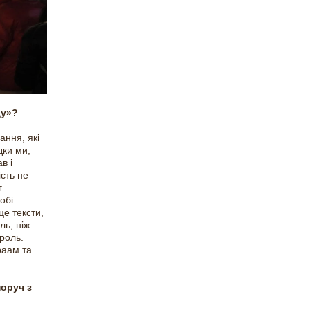
ду»?
ання, які
дки ми,
в і
сть не
г
обі
це тексти,
ль, ніж
 роль.
раам та
поруч з