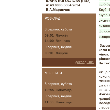
ІОАНА БОГОСЛОВА (ПЦУ)
щоб бу
4149 6090 5084 2634
В.А.Маринчак
Єву? Ч
скупо 
РОЗКЛАД
висвяч
питанн
8 серпня, субота
філосо
09:01
Літургія
священ
14:00
Всенічна
Зазви
9 серпня, неділя
коли н
09:01
Літургія
жінок.
рівноп
докладніше
Це та
Якщо го
МОЛЕБНИ
христи
вчення 
8 серпня, субота
ідеалі
єства,
10:45
Панахида
Чолові
9 серпня, неділя
кращий
11:00
Панахида
молодя
створе