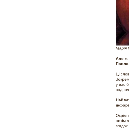
Марія 
Але ж 
Павла 
Ці сло
Зокрем
у вас 
водноч
Найваж
інформ
Окрім 
потім 
згадок