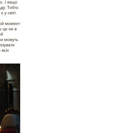
о. І якщо
аду. Тобто
 у світі.
той момент
о це не в
об
ни можуть
лізувати
 всіх