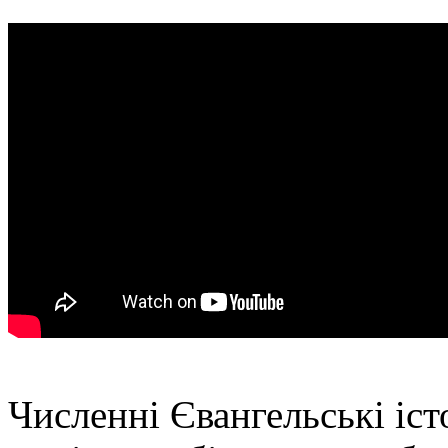
Численні Євангельські іст