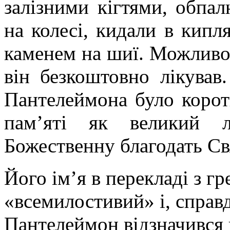
залізними кігтями, обпал
на колесі, кидали в кипл
каменем на шиї. Можливо к
він безкоштовно лікував
Пантелеймона було корот
пам’яті як великий л
Божественну благодать Св
Його ім’я в перекладі з г
«всемилостивий» і, справд
Пантелеймон відзначився