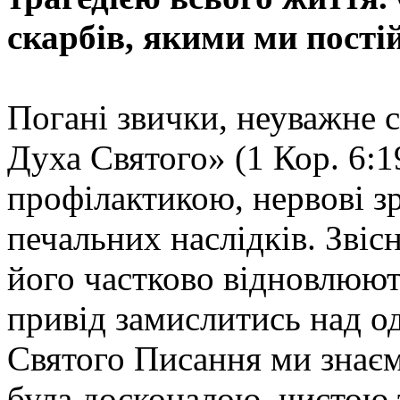
скарбів, якими ми постій
Погані звички, неуважне с
Духа Святого» (1 Кор. 6:1
профілактикою, нервові зр
печальних наслідків. Звісн
його частково відновлюют
привід замислитись над о
Святого Писання ми знаєм
була досконалою, чистою т