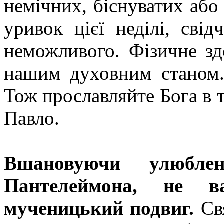
немічних, біснуватих або
уривок цієї неділі, сві
неможливого. Фізичне зд
нашим духовним станом.
Тож прославляйте Бога в т
Павло.
Вшановуючи улюбле
Пантелеймона, не в
мученицький подвиг.
Свя