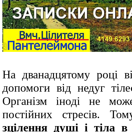
На дванадцятому році в
допомоги від недуг тіле
Організм іноді не мож
постійних стресів. То
зцілення душі і тіла в