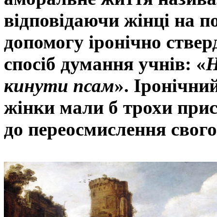
відповідаючи жінці на п
допомогу іронічно ствер
спосіб думання учнів: «
Н
кинути псам
». Іронічни
жінки мали б трохи прис
до переосмислення свого