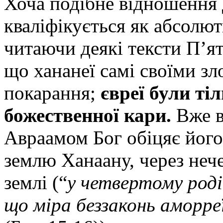
Хоча подібне відношення 
кваліфікується як абсолю
читаючи деякі тексти П’
що хананеї самі своїми з
покарання;
євреї були т
божественної кари.
Вже в
Авраамом Бог обіцяє йог
землю Ханаану, через неч
землі (“
у четвертому роді
що міра беззаконь аморреї