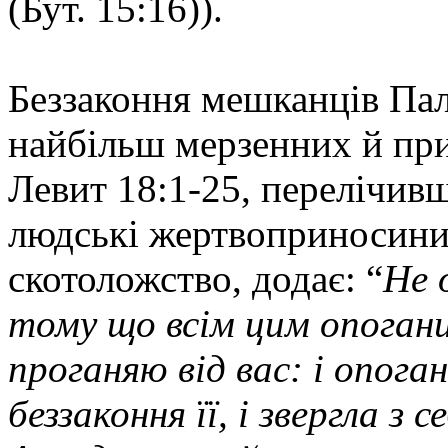
(Бут. 15:16)).
Беззаконня мешканців Па
найбільш мерзенних й пр
Левит 18:1-25, перелічив
людські жертвоприносини,
скотоложство, додає: “
Не 
тому що всім цим опогани
проганяю від вас: і опоган
беззаконня її, і звергла з 