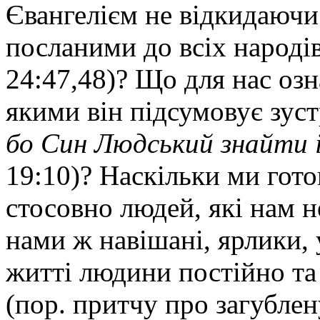
Євангелієм не відкидаючи
посланими до всіх народів
24:47,48)? Що для нас озн
якими він підсумовує зустр
бо Син Людський знайти і
19:10)? Наскільки ми гото
стосовно людей, які нам не
нами ж навішані, ярлики,
житті людини постійно та 
(пор. притчу про загублен