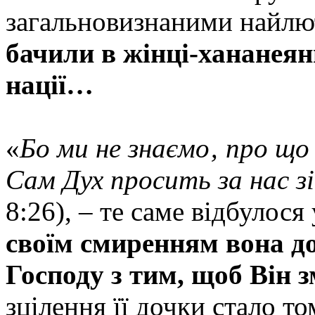
загальновизнаними найл
бачили в жінці-хананеян
нації…
«
Бо ми не знаємо‚ про що
Сам Дух просить за нас 
8:26), – те саме відбулос
своїм смиренням вона до
Господу з тим, щоб Він з
зцілення її дочки стало 