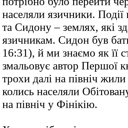
потрібно було перейти чер
населяли язичники. Події
та Сидону – землях, які з
язичникам. Сидон був бат
16:31), й ми знаємо як її 
змальовує автор Першої к
трохи далі на північ жили
колись населяли Обітован
на північ у Фінікію.