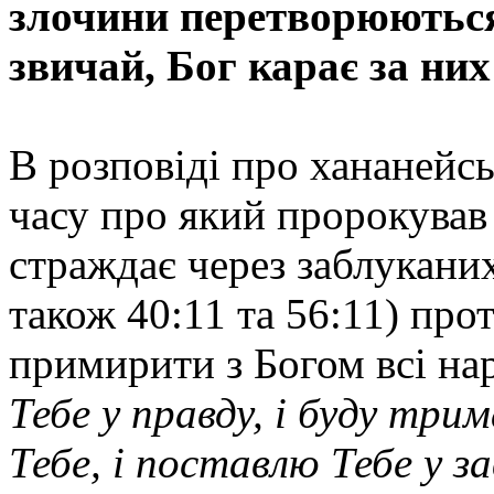
злочини перетворюютьс
звичай, Бог карає за них
В розповіді про хананейс
часу про який пророкував 
страждає через заблуканих 
також 40:11 та 56:11) про
примирити з Богом всі на
Тебе у правду, і буду три
Тебе, і поставлю Тебе у за