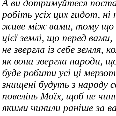
А ви дотримуйтеся постано
робіть усіх цих гидот, ні 
живе між вами, тому що 
цієї землі, що перед вами,
не звергла із себе земля, 
як вона звергла народи, щ
буде робити усі ці мерзот
знищені будуть з народу
повелінь Моїх, щоб не чи
якими чинили раніше за в