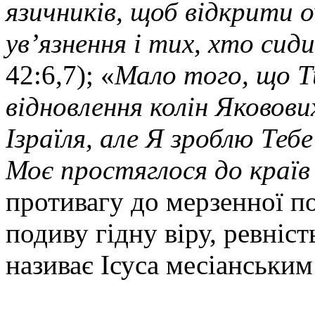
язичників, щоб відкрити оч
ув’язнення і тих, хто сид
42:6,7); «
Мало того, що Т
відновлення колін Яковови
Ізраїля, але Я зроблю Теб
Моє простяглося до країв 
противагу до мерзенної по
подиву гідну віру, ревніст
називає Ісуса месіанськи