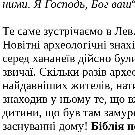
ними. Я Господь, Бог ваш
Те саме зустрічаємо в Лев.
Новітні археологічні знах
серед хананеїв дійсно бул
звичаї. Скільки разів ар
найдавніших жителів, нат
знаходив у ньому те, що в
дитини, що був там замур
заснуванні дому!
Біблія п