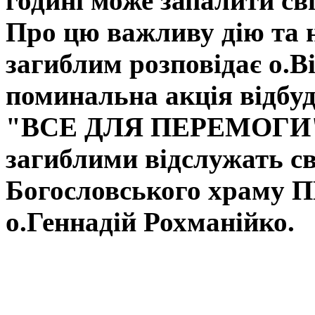
годині може запалити свіч
Про цю важливу дію та 
загиблим розповідає о.
поминальна акція відбуд
"ВСЕ ДЛЯ ПЕРЕМОГИ" н
загиблими відслужать с
Богословського храму П
о.Геннадій Рохманійко.