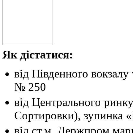
Як дістатися:
від Південного вокзалу
№ 250
від Центрального ринк
Сортировки), зупинка 
від ст.м. Держпром
мар