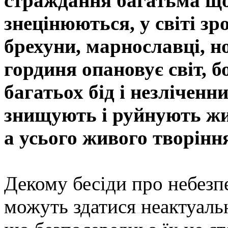
страждання багатьма що
знецінюються, у світі з
брехуни, марнославці, но
гординя опановує світ, 
багатьох бід і незліченн
знищують і руйнують жи
а усього живого творіння
Декому бесіди про небезп
можуть здатися неактуаль