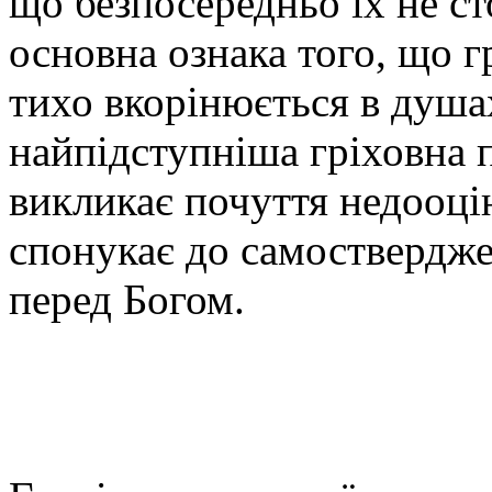
що безпосередньо їх не ст
основна ознака того, що г
тихо вкорінюється в душа
найпідступніша гріховна п
викликає почуття недооцін
спонукає до самоствердже
перед Богом.