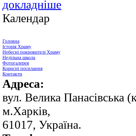
докладніше
Календар
Головна
Історія Храму
Небесні покровителі Храму
Недільна школа
Фотогалерея
Корисні посилання
Контакти
Адреса:
вул. ‬Велика Панасівська (к
‬м.Харків,
‬61017, ‬Україна.‎