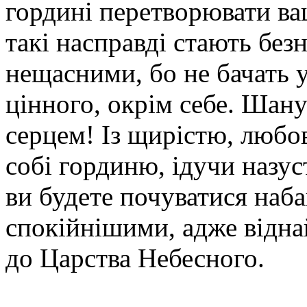
гордині перетворювати ваш
такі насправді стають без
нещасними, бо не бачать у
цінного, окрім себе. Шану
серцем! Із щирістю, люб
собі гординю, ідучи назу
ви будете почуватися наб
спокійнішими, адже відна
до Царства Небесного.