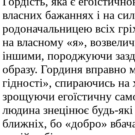
Гордість, яка є егоїстично
власних бажаннях і на силі
родоначальницею всіх грі
на власному «я», возвелич
іншими, породжуючи заздр
образу. Гординя вправно м
гідності», спираючись на 
зрощуючи егоїстичну сам
людина знецінює будь-які
ближніх, бо «добро» вбача