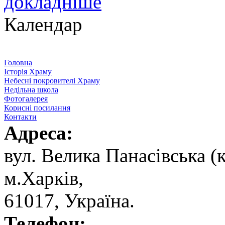
докладніше
Календар
Головна
Історія Храму
Небесні покровителі Храму
Недільна школа
Фотогалерея
Корисні посилання
Контакти
Адреса:
вул. ‬Велика Панасівська (к
‬м.Харків,
‬61017, ‬Україна.‎
Телефон: