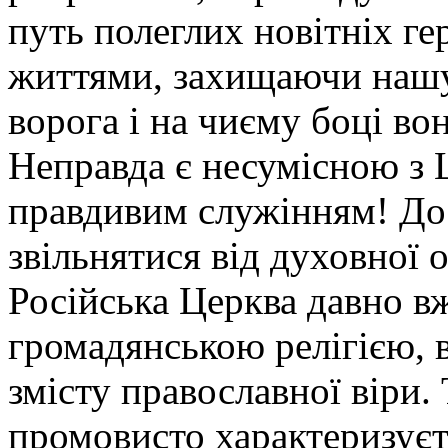
путь полеглих новітніх ге
життями, захищаючи нашу
ворога і на чиєму боці во
Неправда є несумісною з 
правдивим служінням! Дос
звільнятися від духовної о
Російська Церква давно в
громадянською релігією, 
змісту православної віри.
промовисто характеризуєт