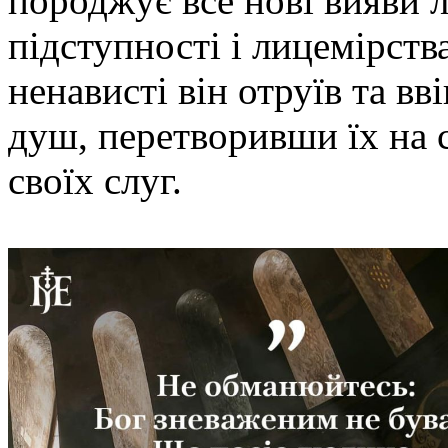
породжує все нові вияви л
підступності і лицемірств
ненависті він отруїв та вв
душ, перетворивши їх на с
своїх слуг.