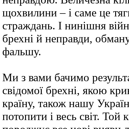
щохвилини – і саме це тяг
страждань. І нинішня вій
брехні й неправди, обману
фальшу.
Ми з вами бачимо результа
свідомої брехні, якою кр
країну, також нашу Україну
потопити і весь світ. Той 