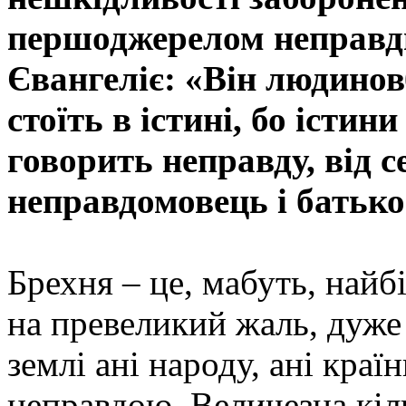
першоджерелом неправди 
Євангеліє: «Він людинов
стоїть в істині, бо істин
говорить неправду, від с
неправдомовець і батько 
Брехня – це, мабуть, найб
на превеликий жаль, дуже
землі ані народу, ані краї
неправдою. Величезна кільк