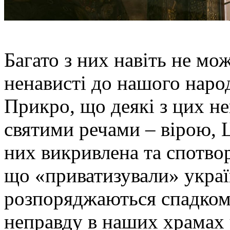
Багато з них навіть не мо
ненависті до нашого наро
Прикро, що деякі з цих н
святими речами – вірою, Ц
них викривлена та спотво
що «приватизували» україн
розпоряджаються спадком
неправду в наших храма