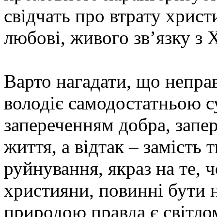
свідчать про втрату христ
любові, живого зв’язку з
Варто нагадати, що неправд
володіє самодостатньою с
запереченням добра, запе
життя, а відтак – замість
руйнування, якраз на те, 
християни, повинні бути н
природою правда є світлом