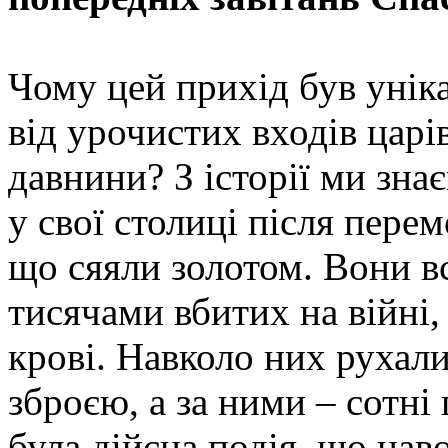
Чому цей прихід був уніка
від урочистих входів царі
давнини? З історії ми зн
у свої столиці після пере
що сяяли золотом. Вони вс
тисячами вбитих на війні,
крові. Навколо них рухали
зброєю, а за ними – сотні
була дійсна подія, що нав