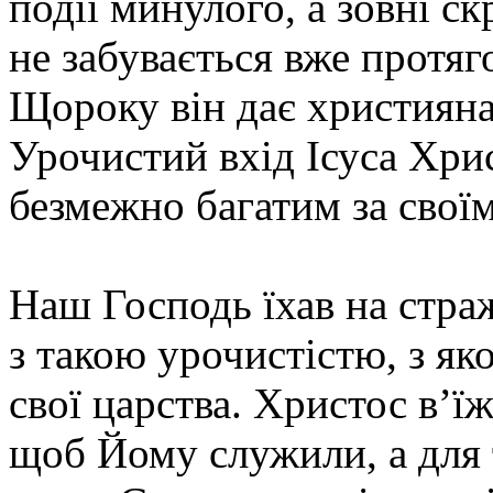
події минулого, а зовні с
не забувається вже протяг
Щороку він дає християнам
Урочистий вхід Ісуса Хри
безмежно багатим за свої
Наш Господь їхав на стра
з такою урочистістю, з як
свої царства. Христос в’ї
щоб Йому служили, а для 