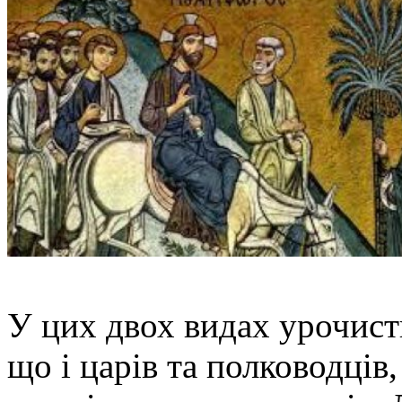
У цих двох видах урочисти
що і царів та полководців