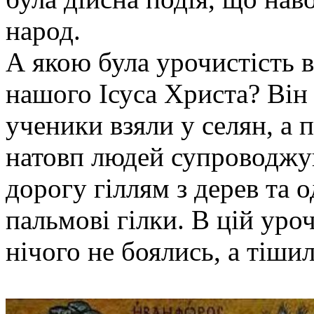
народ.
А якою була урочистість 
нашого Ісуса Христа? Він 
ученики взяли у селян, а 
натовп людей супроводжу
дорогу гіллям з дерев та 
пальмові гілки. В цій уроч
нічого не боялись, а тіши