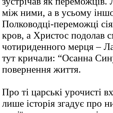
зустрічав як переможців. 
між ними, а в усьому іншо
Полководці-переможці сія
кров, а Христос подолав 
чотириденного мерця – Лаз
тут кричали: “Осанна Син
повернення життя.
Про ті царські урочисті в
лише історія згадує про н