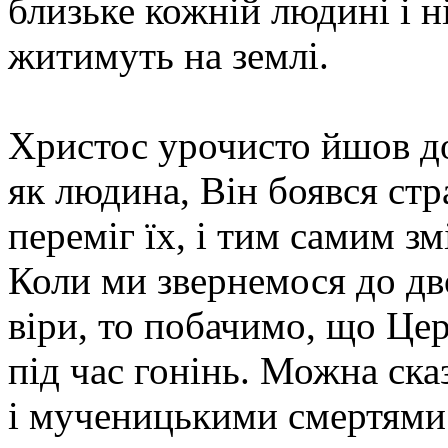
близьке кожній людині і н
житимуть на землі.
Христос урочисто йшов д
як людина, Він боявся стр
переміг їх, і тим самим з
Коли ми звернемося до дво
віри, то побачимо, що Це
під час гонінь. Можна ск
і мученицькими смертями