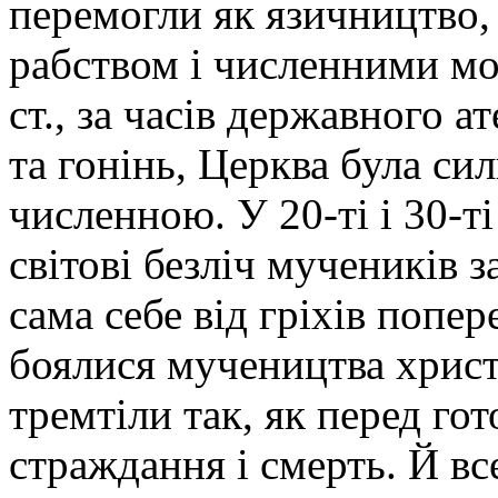
перемогли як язичництво, 
рабством і численними м
ст., за часів державного а
та гонінь, Церква була си
численною. У 20-ті і 30-т
світові безліч мучеників 
сама себе від гріхів попер
боялися мучеництва христ
тремтіли так, як перед го
страждання і смерть. Й вс