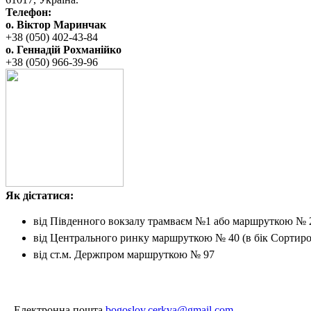
Телефон:
о. Віктор Маринчак
+38 (050)‭ 402-43-84
о. Геннадій Рохманійко
+38 (050)‭ ‬966-39-96
Як дістатися:
від Південного вокзалу
трамваєм №1 або маршруткою № 
від Центрального ринку
маршруткою № 40 (в бік Сортиро
від ст.м. Держпром
маршруткою № 97
Електронна пошта
bogoslov.cerkva@gmail.com