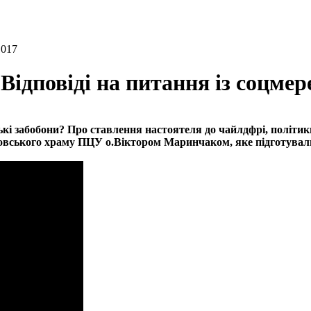
1017
Відповіді на питання із соцмер
кі забобони? Про ставлення настоятеля до чайлдфрі, політики
овського храму ПЦУ о.Віктором Маринчаком, яке підготували 