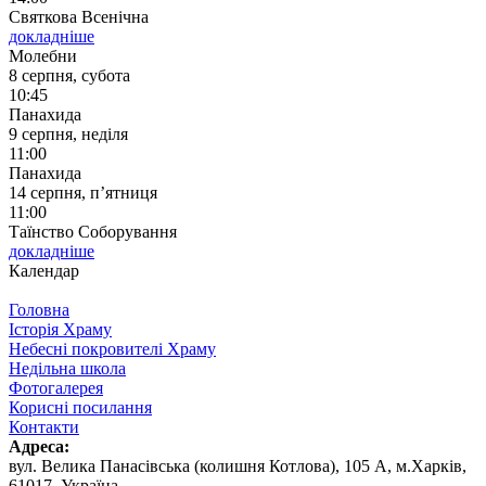
Святкова Всенічна
докладніше
Молебни
8 серпня, субота
10:45
Панахида
9 серпня, неділя
11:00
Панахида
14 серпня, п’ятниця
11:00
Таїнство Соборування
докладніше
Календар
Головна
Історія Храму
Небесні покровителі Храму
Недільна школа
Фотогалерея
Корисні посилання
Контакти
Адреса:
вул. ‬Велика Панасівська (колишня Котлова), ‬105‭ ‬А,‭ ‬м.Харків,
‬61017, ‬Україна.‎