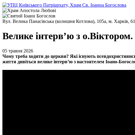
Вул. Велика Панасівська (колишня Котлова), 105а, м. Харків, 6
Велике інтерв’ю з о.Віктором. 
05 травня 2026
Чому треба ходити до церкви? Які існують псевдохристиянсь
життя дивіться велике інтерв’ю з настоятелем Іоано-Богосл