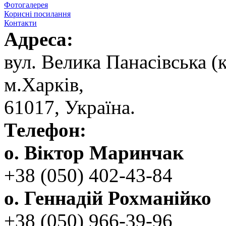
Фотогалерея
Корисні посилання
Контакти
Адреса:
вул. ‬Велика Панасівська (к
‬м.Харків,
‬61017, ‬Україна.‎
Телефон:
о. Віктор Маринчак
+38 (050)‭ 402-43-84
о. Геннадій Рохманійко
+38 (050)‭ ‬966-39-96