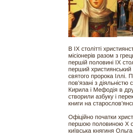
В ІХ столітті християн
місіонерів разом з гре
першій половині ІХ сто
перший християнський 
святого пророка Іллі. 
пов’язані з діяльністю 
Кирила і Мефодія в друг
створили азбуку і пере
книги на старослов’янс
Офіційно початки христ
першою половиною Х ст
київська княгиня Ольга