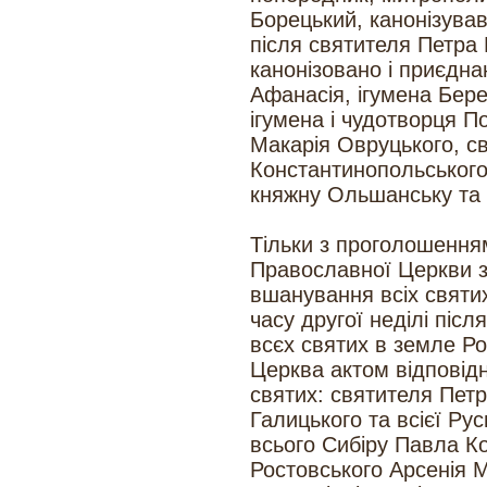
Борецький, канонізува
після святителя Петра 
канонізовано і приєдна
Афанасія, ігумена Бере
ігумена і чудотворця 
Макарія Овруцького, с
Константинопольського
княжну Ольшанську та 
Тільки з проголошення
Православної Церкви 
вшанування всіх святих
часу другої неділі піс
всєх святих в земле Ро
Церква актом відповід
святих: святителя Петр
Галицького та всієї Ру
всього Сибіру Павла 
Ростовського Арсенія М