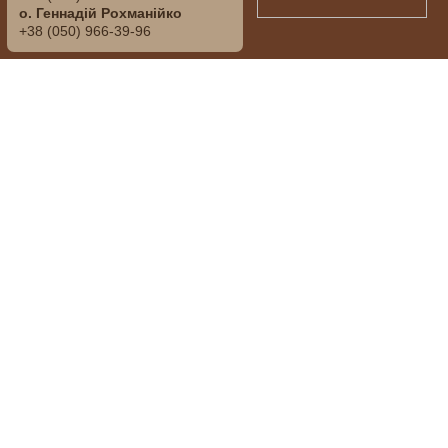
о. Геннадій Рохманійко
+38 (050)‭ ‬966-39-96