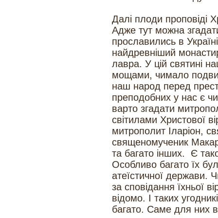
Далі плоди проповіді Х
Адже тут можна згадат
прославились в Україн
найдревніший монастир
лавра. У цій святині н
мощами, чимало подвиж
наш народ перед прес
преподобних у нас є ч
варто згадати митропол
світилами Христової ві
митрополит Іларіон, с
священомученик Макарі
та багато інших. Є так
Особливо багато їх було
атеїстичної держави. 
за сповідання їхньої ві
відомо. І таких угодни
багато. Саме для них 