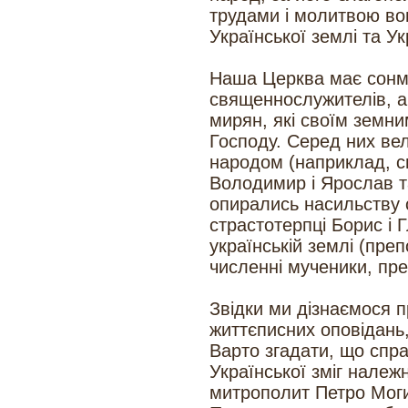
трудами і молитвою во
Української землі та У
Наша Церква має сонм 
священнослужителів, а
мирян, які своїм земн
Господу. Серед них вел
народом (наприклад, св
Володимир і Ярослав та
опирались насильству с
страстотерпці Борис і 
українській землі (преп
численні мученики, пре
Звідки ми дізнаємося п
життєписних оповідань,
Варто згадати, що спра
Української зміг нале
митрополит Петро Моги