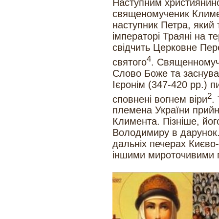
Наступним християнино
священомученик Климен
наступник Петра, який 
імператорі Траяні на т
свідчить Церковне Пере
4
святого
. Священномуч
Слово Боже та заснува
Ієронім (347-420 рр.) п
2
сповнені вогнем віри
.
племена України прийн
Климента. Пізніше, йо
Володимиру в дарунок.
дальніх печерах Києво
іншими мироточивими г