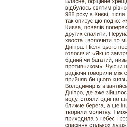
Власне, офіційне хреще
відбулось святим рів
988 року в Києві, після
так описує цю подію: 
Києва, повелів поперек
других спалити, Перуна
хвоста і волочити по мі
Дніпра. Після цього пос
голосячи: «Якщо завтра
бідний чи багатий, низь
противником». Чуючи ц
радіючи говорили між с
прийняв би цього князь
Володимир із візантій
Дніпро, де вже зійшло
воду, стояли одні по ш
ближче берега, а ще і
творили молитву. І мож
приходила з небес і ро
спасіння стількох душ»