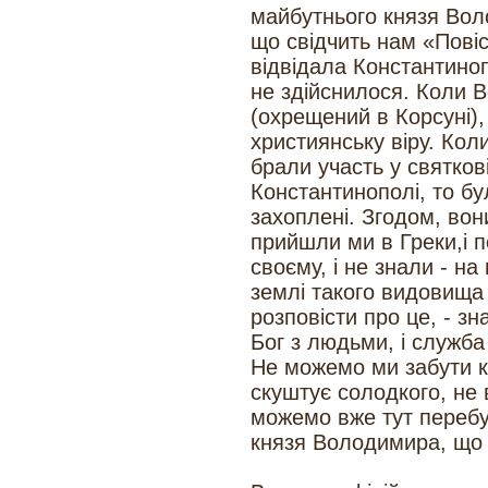
майбутнього князя Вол
що свідчить нам «Повіс
відвідала Константиноп
не здійснилося. Коли 
(охрещений в Корсуні), 
християнську віру. Кол
брали участь у святкові
Константинополі, то б
захоплені. Згодом, вон
прийшли ми в Греки,і п
своєму, і не знали - на
землі такого видовища т
розповісти про це, - з
Бог з людьми, і служба 
Не можемо ми забути к
скуштує солодкого, не в
можемо вже тут перебу
князя Володимира, що в