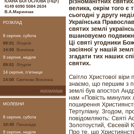
різноманітних святих
ІОАНА БОГОСЛОВА (ПЦУ)
4149 6090 5084 2634
велика, окрім того є 
В.А.Маринчак
сьогодні у другу неді
Українська Правосла
РОЗКЛАД
святих землі українсь
вшановуємо подвижни
8 серпня, субота
Ці святі угодники Бо
09:01
Літургія
засіяної у нашій зем
14:00
Всенічна
згадати тих наших сп
9 серпня, неділя
святих.
09:01
Літургія
14 серпня, п’ятниця
Світло Христової віри 
14:00
Святкова Всенічна
знаємо, що першим з п
землі був апостол Андр
докладніше
нам «Повість минулих 
поширення Християнств
МОЛЕБНИ
Тертуліану. Згодом, п
8 серпня, субота
повідомляють: Святі А
Золотоустий, Євсевій К
10:45
Панахида
Про те, що Християнст
9 серпня, неділя