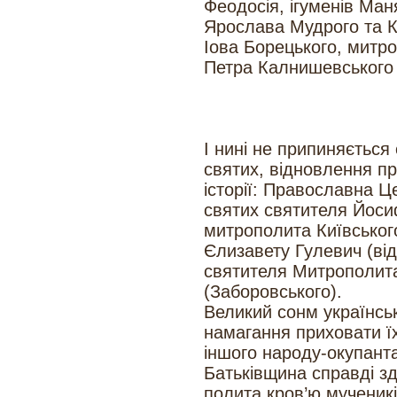
Феодосія, ігуменів Ман
Ярослава Мудрого та К
Іова Борецького, митр
Петра Калнишевського 
І нині не припиняється 
святих, відновлення п
історії: Православна Ц
святих святителя Йоси
митрополита Київського
Єлизавету Гулевич (від
святителя Митрополита
(Заборовського).
Великий сонм українськ
намагання приховати їх
іншого народу-окупант
Батьківщина справді зд
полита кров’ю мученик