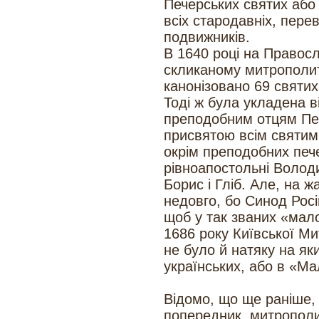
Печерських святих або 
всіх стародавніх, пере
подвижників.
В 1640 році на Правос
скликаному митрополи
канонізовано 69 святих
Тоді ж була укладена 
преподобним отцям Пе
присвятою всім святим з
окрім преподобних пече
рівноапостольні Володи
Борис і Гліб. Але, на 
недовго, бо Синод Росі
щоб у так званих «мало
1686 року Київської М
не було й натяку на як
українських, або в «Ма
Відомо, що ще раніше,
попередник, митрополи