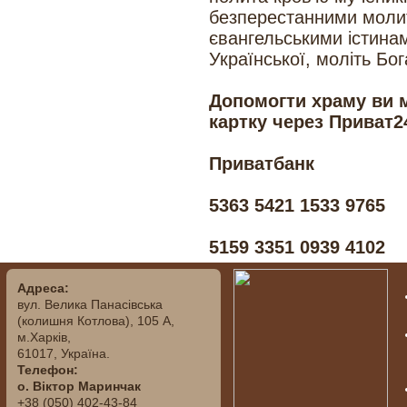
безперестанними моли
євангельськими істинам
Української, моліть Бог
Допомогти храму
ви 
картку через Приват2
Приватбанк
5363 5421 1533 9765
5159 3351 0939 4102
Адреса:
вул. ‬Велика Панасівська
(колишня Котлова), ‬105‭ ‬А,‭
‬м.Харків,
‬61017, ‬Україна.‎
Телефон:
о. Віктор Маринчак
+38 (050)‭ 402-43-84