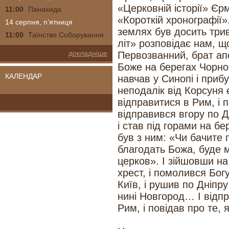
«Церковній історії» Єр
11:00
Панахида
«Короткій хронографії»
14 серпня, п’ятниця
землях був досить три
11:00
Таїнство Соборування
літ» розповідає нам, щ
докладніше
Первозванний, брат ап
Боже на берегах Чорно
КАЛЕНДАР
навчав у Синопі і прибу
неподалік від Корсуня є
відправитися в Рим, і п
відправився вгору по Д
і став під горами на бер
був з ним: «Чи бачите 
благодать Божа, буде м
церков». І зійшовши на 
хрест, і помолився Богу,
Київ, і рушив по Дніпру
нині Новгород… І відпр
Рим, і повідав про те, я