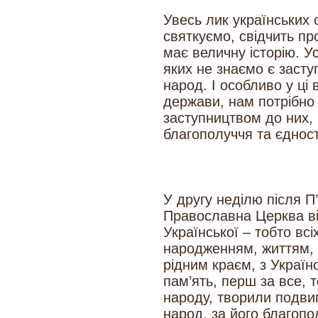
Увесь лик українських 
святкуємо, свідчить пр
має величну історію. Ус
яких не знаємо є заст
народ. І особливо у ці
держави, нам потрібно
заступництвом до них,
благополуччя та єднос
У другу неділю після П
Православна Церква від
Української – тобто всі
народженням, життям, 
рідним краєм, з Украї
пам’ять, перш за все, 
народу, творили подви
народ, за його благоп