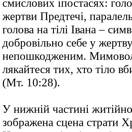
смислових іпостасях: гол
жертви Предтечі, паралель
голова на тілі Івана – сим
добровільно себе у жертву
непошкодженим. Мимоволі
лякайтеся тих, хто тіло в
(Мт. 10:28).
У нижній частині житійної
зображена сцена страти Хр