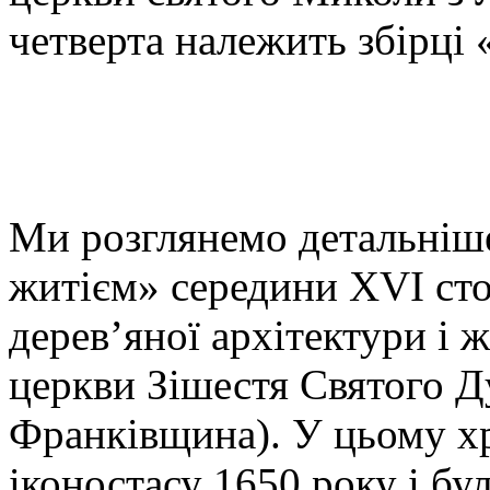
четверта належить збірці 
Ми розглянемо детальніше
житієм» середини ХVІ сто
дерев’яної архітектури і 
церкви Зішестя Святого Ду
Франківщина). У цьому хр
іконостасу 1650 року і бу