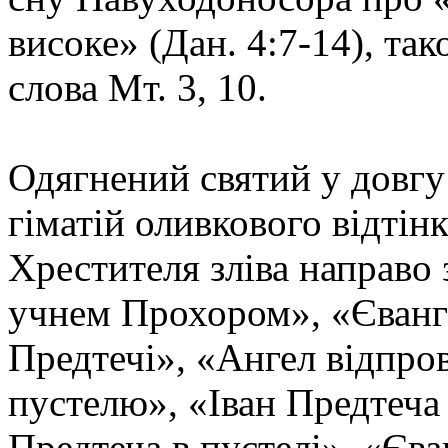
високе» (Дан. 4:7-14), та
слова Мт. 3, 10.
Одягнений святий у довгу
гіматій оливкового відтін
Хрестителя зліва направо 
учнем Прохором», «Єванге
Предтечі», «Ангел відпро
пустелю», «Іван Предтеча
Предтеча в пустелі», «Єв