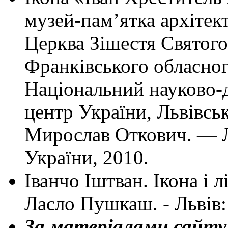
музей-пам’ятка архітек
Церква Зішестя Святого 
Франківського обласно
Національний науково-
центр України, Львівськ
Мирослав Откович. — Л
України, 2010.
Іванчо Іштван. Ікона і л
Ласло Пушкаш. - Львів:
За матеріалами сайту h