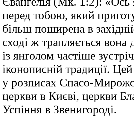
Євангелія (Мк. 1:2): «Ос
перед тобою, який приготу
більш поширена в західній
сході ж трапляється вона 
із янголом частіше зустріч
іконописній традиції. Це
у розписах Спасо-Мирожс
церкви в Києві, церкви Б
Успіння в Звенигороді.