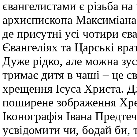
євангелистами є різьба на
архиєпископа Максиміана
де присутні усі чотири єва
Євангеліях та Царські врат
Дуже рідко, але можна зус
тримає дитя в чаші – це с
хрещення Ісуса Христа. Дл
поширене зображення Хре
Іконографія Івана Предтеч
усвідомити чи, бодай би,