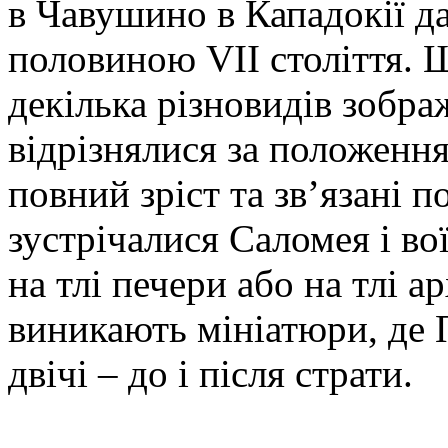
в Чавушино в Кападокії д
половиною VІІ століття. 
декілька різновидів зобра
відрізнялися за положенням
повний зріст та зв’язані п
зустрічалися Саломея і вої
на тлі печери або на тлі а
виникають мініатюри, де 
двічі – до і після страти.