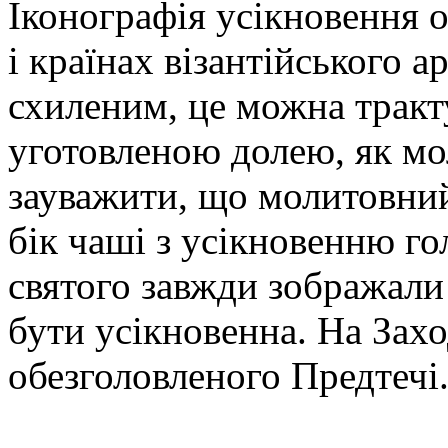
Іконографія усікновення 
і країнах візантійського 
схиленим, це можна тракт
уготовленою долею, як мо
зауважити, що молитовний
бік чаші з усікновенню го
святого завжди зображали 
бути усікновенна. На Захо
обезголовленого Предтечі