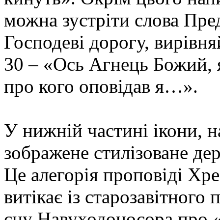
можна зустріти слова Пред
Господеві дорогу, вирівняй
30 – «Ось Агнець Божий, я
про кого оповідав я…».
У нижній частині ікони, н
зображене стилізоване дер
Це алегорія проповіді Хр
витікає із старозавітного
сну Навуходоносора про «