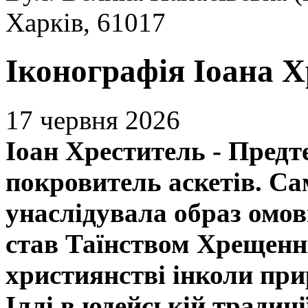
Харків, 61017
Іконографія Іоана 
17 червня 2026
Іоан Хреститель - Предте
покровитель аскетів. Са
унаслідувала образ омо
став Таїнством Хрещенн
християнстві інколи пр
Іллі в юдейській традиц