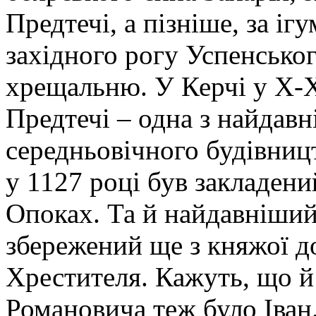
Предтечі, а пізніше, за ігу
західного рогу Успенськог
хрещальню. У Керчі у Х-ХІ
Предтечі – одна з найдав
середньовічного будівницт
у 1127 році був закладени
Опоках. Та й найдавніший
збережений ще з княжої до
Хрестителя. Кажуть, що й
Романовича теж було Іван