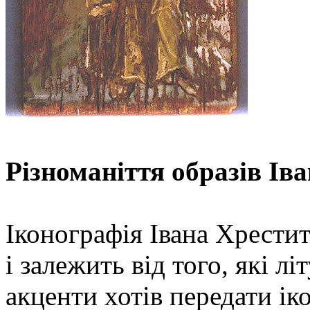
Різноманіття образів Ів
Іконографія Івана Хрести
і залежить від того, які лі
акценти хотів передати ік