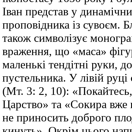
Іван представ у динамічн
проповідника із сувоєм. Б
також символізує моногра
враження, що «маса» фігу
маленькі тендітні руки, до
пустельника. У лівій руці 
(Мт. 3: 2, 10): «Покайтес
Царство» та «Сокира вже 
не приносить доброго плод
кинуть». Окрім цього напи