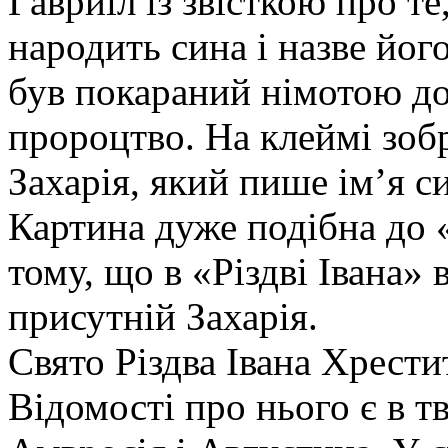
Гавриїл із звісткою про т
народить сина і назве його
був покараний німотою до 
пророцтво. На клеймі зоб
Захарія, який пише ім’я с
Картина дуже подібна до «
тому, що в «Різдві Івана»
присутній Захарія.
Свято Різдва Івана Хрестит
Відомості про нього є в т