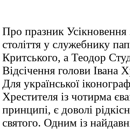
Про празник Усікновення 
століття у служебнику пап
Критського, а Теодор Студ
Відсічення голови Івана Х
Для української іконограф
Хрестителя із чотирма єва
принципі, є доволі рідкіс
святого. Одним із найдав