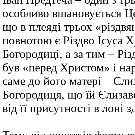
особливо вшановується Ц
що в плеяді трьох «різдв
повнотою є Різдво Ісуса 
Богородиці, а за тим – Різ
був «перед Христом» і нар
саме до його матері – Єли
Богородиця, що їй Єлизав
від її присутності в лоні з