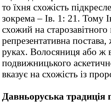
то їхня схожість підкресл
зокрема – Ів. 1: 21. Тому 
схожий на старозавітного
репрезентативна постава, 
руках. Волосяниця або ж
подвижницького аскетично
вказує на схожість із про
Давньоруська традиція 