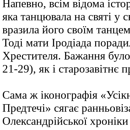
Напевно, всім відома іст
яка танцювала на святі у с
вразила його своїм танце
Тоді мати Іродіада поради
Хрестителя. Бажання було 
21-29), як і старозавітнє 
Сама ж іконографія «Усік
Предтечі» сягає ранньовіз
Олександрійської хроніки 