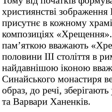
Тому від початків формув
християнстві зображення 
присутнє в кожному храмі
композиціях «Хрещення».
пам’яткою вважають «Хр
половини ІІІ століття в р
найдавнішою іконою вважа
Синайського монастиря в
образ, до речі, зберігають
та Варвари Ханенків.