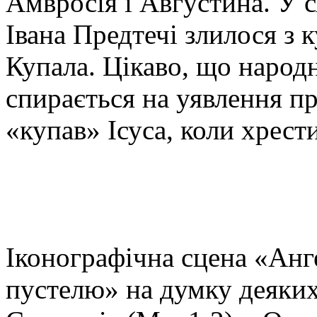
Амвросія і Августина. У с
Івана Предтечі злилося з 
Купала. Цікаво, що народ
спирається на уявлення пр
«купав» Ісуса, коли хрест
Іконографічна сцена «Анге
пустелю» на думку деяких 