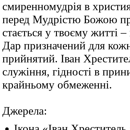
смиренномудрія в христия
перед Мудрістю Божою при
стається у твоєму житті –
Дар призначений для кожн
прийнятий. Іван Хрестите
служіння, гідності в прини
крайньому обмеженні.
Джерела:
Ікона «Іван Хреститель 