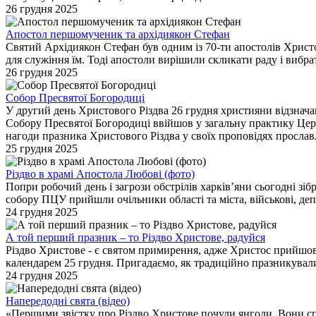
26 грудня 2025
Апостол першомученик та архідиякон Стефан
Святий Архідиякон Стефан був одним із 70-ти апостолів Христов
для служіння їм. Тоді апостоли вирішили скликати раду і вибр
26 грудня 2025
Собор Пресвятої Богородиці
У другий день Христового Різдва 26 грудня християни відзначаю
Собору Пресвятої Богородиці ввійшов у загальну практику Церкв
нагоди празника Христового Різдва у своїх проповідях просла
25 грудня 2025
Різдво в храмі Апостола Любові (фото)
Попри робочий день і загрози обстрілів харків’яни сьогодні з
собору ПЦУ прийшли очільники області та міста, військові, депу
24 грудня 2025
А той перший празник – то Різдво Христове, радуйся
Різдво Христове - є святом примирення, адже Христос прийшов
календарем 25 грудня. Пригадаємо, як традиційно празникувал
24 грудня 2025
Напередодні свята (відео)
«Першими звістку про Різдво Христове почули янголи. Вони спо