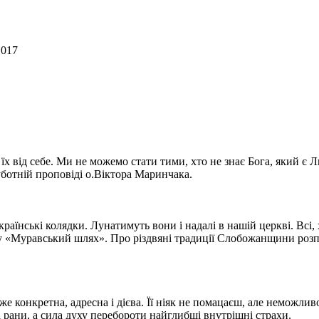
1017
 їх від себе. Ми не можемо стати тими, хто не знає Бога, який є 
уботній проповіді о.Віктора Маринчака.
країнські колядки. Лунатимуть вони і надалі в нашій церкві. Всі,
у «Муравський шлях». Про різдвяні традиції Слобожанщини розп
 конкретна, адресна і дієва. Її ніяк не помацаєш, але неможливо
і рани, а сила духу перебороти найглибші внутрішні страхи.