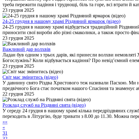
треба пережити падіння і труднощі, біль та горе, всі втрати й 
23 грудня 2025
24-25 грудня в нашому храмі Різдвяний ярмарок (відео)
24-25 грудня в нашому храмі відбудеться традиційний Різдвяний
приносити свої вироби або різні смаколики, а також просто фі
23 грудня 2025
Важливий дар волхвів
Ладан був одним з трьох дарів, які принесли волхви немовляті Х
Богослужінь? Коли відбувається кадіння? Про невід’ємний елеме
23 грудня 2025
Світ має змінитись (відео)
У давнину свято Різдва Христового теж називали Пасхою. Ми на
предвічного Бога стає початком нашого Спасіння та знаменує абсо
22 грудня 2025
Розклад служб на Різдвяні свята (відео)
У середу 24 грудня в нашому храмі кілька передріздвяних служб
переходить в Літургію, буде тривати з 8.00 до 11.30. Можна пе
««
«
31
32