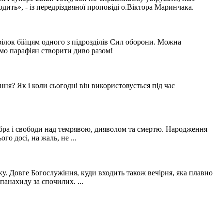
одить», - із передріздвяної проповіді о.Віктора Маринчака.
грілок бійцям одного з підрозділів Сил оборони. Можна
ємо парафіян створити диво разом!
ня? Як і коли сьогодні він використовується під час
добра і свободи над темрявою, дияволом та смертю. Народження
о досі, на жаль, не ...
ку. Довге Богослужіння, куди входить також вечірня, яка плавно
панахиду за спочилих. ...