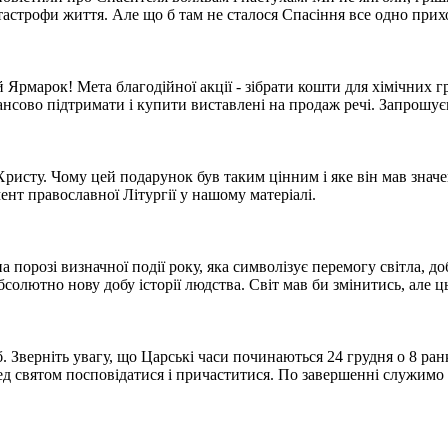
катастрофи життя. Але що б там не сталося Спасіння все одно прих
 Ярмарок! Мета благодійної акції - зібрати кошти для хімічних 
нансово підтримати і купити виставлені на продаж речі. Запрошу
ристу. Чому цей подарунок був таким цінним і яке він мав значен
нт православної Літургії у нашому матеріалі.
 порозі визначної події року, яка символізує перемогу світла, 
лютно нову добу історії людства. Світ мав би змінитись, але цьог
. Зверніть увагу, що Царські часи починаються 24 грудня о 8 ран
ред святом посповідатися і причаститися. По завершенні служимо 