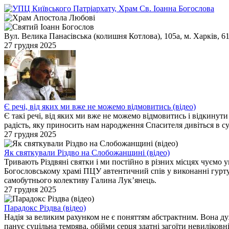
Вул. Велика Панасівська (колишня Котлова), 105а, м. Харків, 6
27 грудня 2025
Є речі, від яких ми вже не можемо відмовитись (відео)
Є такі речі, від яких ми вже не можемо відмовитись і відкинути
радість, яку приносить нам народження Спасителя дивіться в с
27 грудня 2025
Як святкували Різдво на Слобожанщині (відео)
Тривають Різдвяні святки і ми постійно в різних місцях чуємо у
Богословському храмі ПЦУ автентичний спів у виконанні гурт
самобутнього колективу Галина Лукʼянець.
27 грудня 2025
Парадокс Різдва (відео)
Надія за великим рахунком не є поняттям абстрактним. Вона дуже
панує суцільна темрява, обійми серця здатні загоїти невиліковн