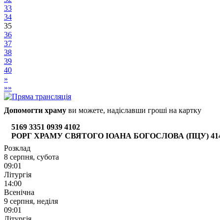
33
34
35
36
37
38
39
40
»
»»
Допомогти храму
ви можете, надіславши гроші на картку
5169 3351 0939 4102
РОРГ ХРАМУ СВЯТОГО ІОАНА БОГОСЛОВА (ПЦУ) 4149 6
Розклад
8 серпня, субота
09:01
Літургія
14:00
Всенічна
9 серпня, неділя
09:01
Літургія