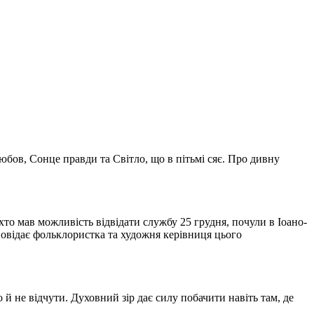
Любов, Сонце правди та Світло, що в пітьмі сяє. Про дивну
 хто мав можливість відвідати службу 25 грудня, почули в Іоано-
овідає фольклористка та художня керівниця цього
 й не відчути. Духовний зір дає силу побачити навіть там, де