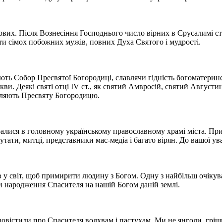
их. Після Вознесіння Господнього число вірних в Єрусалимі стал
ати сімох побожних мужів, повних Духа Святого і мудрості.
ть Собор Пресвятої Богородиці, славлячи гідність богоматеринст
и. Деякі святі отці IV ст., як святий Амвросій, святий Августи
вляють Пресвяту Богородицю.
ібралися в головному українському православному храмі міста. П
тати, митці, представники мас-медіа і багато вірян. До вашої ува
 у світ, щоб примирити людину з Богом. Одну з найбільш очікув
и народження Спасителя на нашій Богом даній землі.
вістили про Спасителя волхвам і пастухам. Ми не янголи, грішн