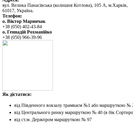
вул. ‬Велика Панасівська (колишня Котлова), ‬105‭ ‬А,‭ ‬м.Харків,
‬61017, ‬Україна.‎
Телефон:
о. Віктор Маринчак
+38 (050)‭ 402-43-84
о. Геннадій Рохманійко
+38 (050)‭ ‬966-39-96
Як дістатися:
від Південного вокзалу
трамваєм №1 або маршруткою № 
від Центрального ринку
маршруткою № 40 (в бік Сортиро
від ст.м. Держпром
маршруткою № 97