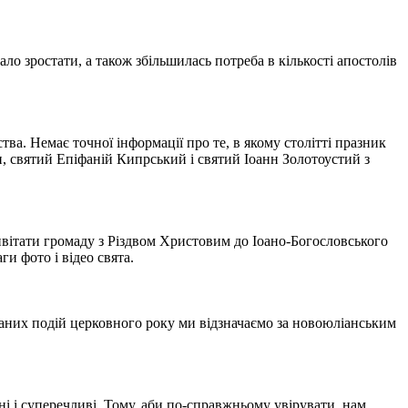
о зростати, а також збільшилась потреба в кількості апостолів
ва. Немає точної інформації про те, в якому столітті празник
н, святий Епіфаній Кипрський і святий Іоанн Золотоустий з
ривітати громаду з Різдвом Христовим до Іоано-Богословського
ги фото і відео свята.
аних подій церковного року ми відзначаємо за новоюліанським
і і суперечливі. Тому, аби по-справжньому увірувати, нам