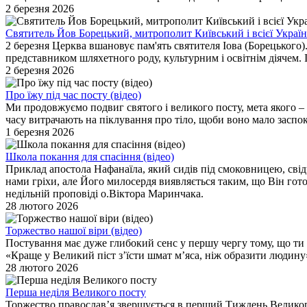
2 березня 2026
Святитель Йов Борецький, митрополит Київський і всієї Украї
2 березня Церква вшановує пам'ять святителя Іова (Борецького)
представником шляхетного роду, культурним і освітнім діячем. І
2 березня 2026
Про їжу під час посту (відео)
Ми продовжуємо подвиг святого і великого посту, мета якого – 
часу витрачають на піклування про тіло, щоби воно мало заспоко
1 березня 2026
Школа покання для спасіння (відео)
Приклад апостола Нафанаїла, який сидів під смоковницею, свідч
нами гріхи, але Його милосердя виявляється таким, що Він гото
недільній проповіді о.Віктора Маринчака.
28 лютого 2026
Торжество нашої віри (відео)
Постування має дуже глибокий сенс у першу чергу тому, що ти 
«Краще у Великий піст з’їсти шмат м’яса, ніж образити людину»
28 лютого 2026
Перша неділя Великого посту
Торжество православ’я звершується в перший Тиждень Великого 