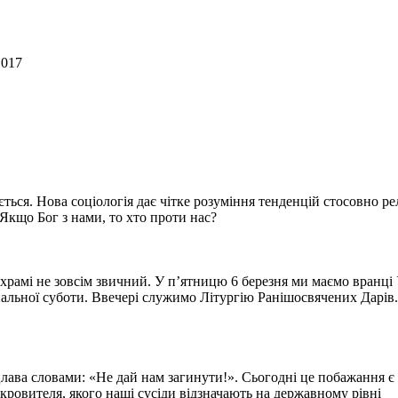
1017
ється. Нова соціологія дає чітке розуміння тенденцій стосовно 
Якщо Бог з нами, то хто проти нас?
храмі не зовсім звичний. У п’ятницю 6 березня ми маємо вранці
нальної суботи. Ввечері служимо Літургію Ранішосвячених Дарів
цлава словами: «Не дай нам загинути!». Сьогодні це побажання є
окровителя, якого наші сусіди відзначають на державному рівні