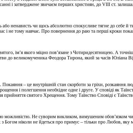
анні і затверджене звичаєм перших християн, до VIII ст. залишал
ть або ненависть чи щось абсолютно спокусливе тягне до себе й т
д нас і не тому навчає. Про повернення до раю та перші кроки пок
ятого, ім’я якого міцно пов’язане з Чотиридесятницею. А точні
и до великомученика Феодора Тирона, який за часів Юліана Відс
я. Покаяння – це внутрішній стан скорботи за гріхи, розкаяння л
ощення і полегшення необхідне одне і друге. У сповіді як Таїнс
сля прийняття святого Хрещення. Тому Таїнство Сповіді є Таїнст
вою можливістю. Не суворим викликом, вимушеним обов’язком чи
 з Богом ніколи не йдеться про примус – тільки про Любов, яку 