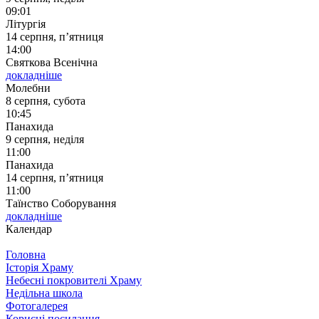
09:01
Літургія
14 серпня, п’ятниця
14:00
Святкова Всенічна
докладніше
Молебни
8 серпня, субота
10:45
Панахида
9 серпня, неділя
11:00
Панахида
14 серпня, п’ятниця
11:00
Таїнство Соборування
докладніше
Календар
Головна
Історія Храму
Небесні покровителі Храму
Недільна школа
Фотогалерея
Корисні посилання