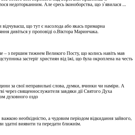
ося недоторканним. Але єресь іконоборства, що з`явилася ...
и відчуваєш, що тут є насолода або якась примарна
аяння дивіться у проповіді о.Віктора Маринчака.
ше – з першим тижнем Великого Посту, що колись навіть мав
тупника застеріг християн від їжі, що була окроплена на честь
юдини за свої неправильні слова, думки, вчинки чи наміри. А
тві через священнослужителя завдяки дії Святого Духа
вом духовного оздо
 важкою необхідністю, а чудовим періодом відкидання зайвого,
ми здатні виявити та передати ближнім.