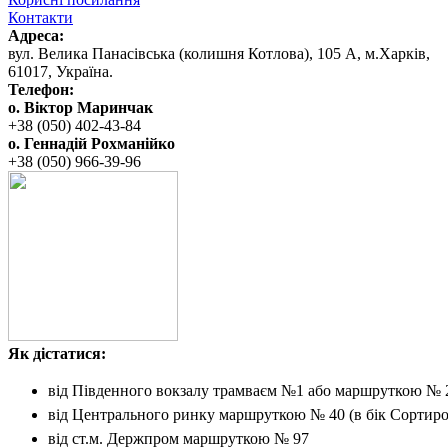
Контакти
Адреса:
вул. ‬Велика Панасівська (колишня Котлова), ‬105‭ ‬А,‭ ‬м.Харків,
‬61017, ‬Україна.‎
Телефон:
о. Віктор Маринчак
+38 (050)‭ 402-43-84
о. Геннадій Рохманійко
+38 (050)‭ ‬966-39-96
Як дістатися:
від Південного вокзалу
трамваєм №1 або маршруткою № 
від Центрального ринку
маршруткою № 40 (в бік Сортиро
від ст.м. Держпром
маршруткою № 97