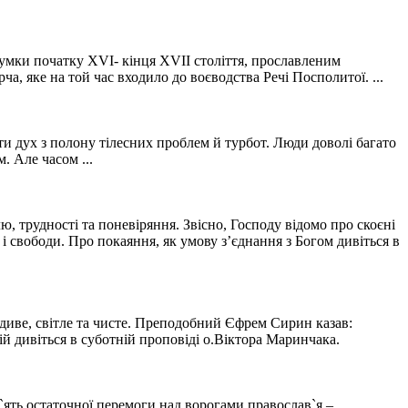
 думки початку XVI- кінця XVII століття, прославленим
а, яке на той час входило до воєводства Речі Посполитої. ...
ти дух з полону тілесних проблем й турбот. Люди доволі багато
. Але часом ...
, трудності та поневіряння. Звісно, Господу відомо про скоєні
і свободи. Про покаяння, як умову з’єднання з Богом дивіться в
вдиве, світле та чисте. Преподобний Єфрем Сирин казав:
ій дивіться в суботній проповіді о.Віктора Маринчака.
`ять остаточної перемоги над ворогами православ`я –