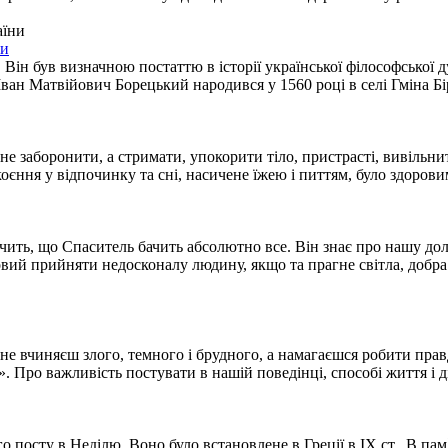
ни
. Він був визначною постаттю в історії української філософської
ван Матвійович Борецький народився у 1560 році в селі Гміна Бірч
не заборонити, а стримати, упокорити тіло, пристрасті, вивільни
єння у відпочинку та сні, насичене їжею і питтям, було здоровим
ить, що Спаситель бачить абсолютно все. Він знає про нашу долю
вий прийняти недосконалу людину, якщо та прагне світла, добра 
не вчиняєш злого, темного і брудного, а намагаєшся робити пра
. Про важливість постувати в нашій поведінці, способі життя і д
посту в Неділю. Воно було встановлене в Греції в IX ст., В пам