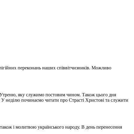
релігійних переконань наших співвітчизників. Можливо
 Утреню, яку служимо постовим чином. Також цього дня
. У неділю починаємо читати про Страсті Христові та служити
 також і молитвою українського народу. В день перенесення