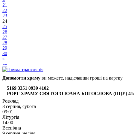
21
22
23
24
25
26
27
28
29
30
»
»»
Допомогти храму
ви можете, надіславши гроші на картку
5169 3351 0939 4102
РОРГ ХРАМУ СВЯТОГО ІОАНА БОГОСЛОВА (ПЦУ) 4149 6
Розклад
8 серпня, субота
09:01
Літургія
14:00
Всенічна
9 серпня, неділя