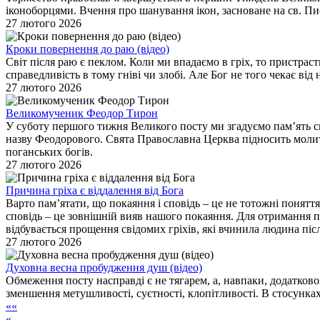
іконоборцями. Вчення про шанування ікон, засноване на св. Пис
27 лютого 2026
Кроки повернення до раю (відео)
Світ після раю є пеклом. Коли ми впадаємо в гріх, то пристрас
справедливість в тому гніві чи злобі. Але Бог не того чекає ві
27 лютого 2026
Великомученик Феодор Тирон
У суботу першого тижня Великого посту ми згадуємо пам’ять св
назву Феодорового. Свята Православна Церква підносить молитв
поганських богів.
27 лютого 2026
Причина гріха є віддалення від Бога
Варто пам’ятати, що покаяння і сповідь – це не тотожні понятт
сповідь – це зовнішній вияв нашого покаяння. Для отримання пр
відбувається прощення свідомих гріхів, які вчинила людина пі
27 лютого 2026
Духовна весна пробудження душ (відео)
Обмеження посту насправді є не тягарем, а, навпаки, додатко
зменшення метушливості, суєтності, клопітливості. В стосунках
««
«