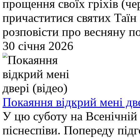
прощення своїх гріхів (че
причаститися святих Таї
розповісти про весняну п
30 січня 2026
Покаяння відкрий мені две
У цю суботу на Всенічній
піснеспіви. Попереду підг