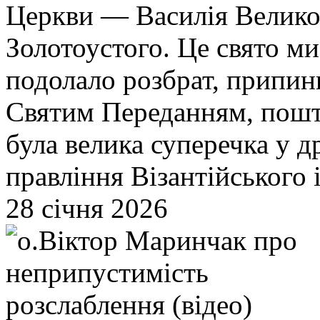
Церкви — Василія Великог
Золотоустого. Це свято м
подолало розбрат, припин
Святим Переданням, пошт
була велика суперечка у др
правління Візантійського і
28 січня 2026