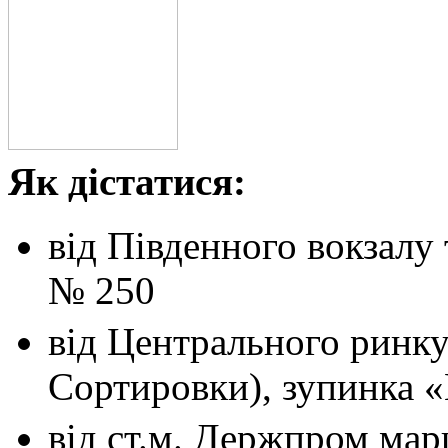
Як дістатися:
від Південного вокзалу
№ 250
від Центрального ринк
Сортировки), зупинка 
від ст.м. Держпром
мар