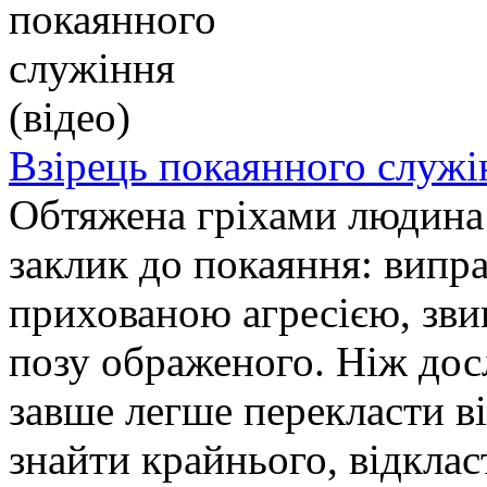
Взірець покаянного служін
Обтяжена гріхами людина 
заклик до покаяння: випр
прихованою агресією, зви
позу ображеного. Ніж досл
завше легше перекласти ві
знайти крайнього, відкла