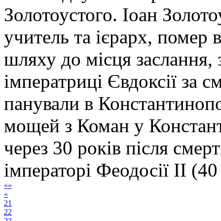
Золотоустого. Іоан Золото
учитель та ієрарх, помер 
шляху до місця заслання,
імператриці Євдоксії за с
панували в Константинопо
мощей з Коман у Констант
через 30 років після смерт
імператорі Феодосії II (40
««
«
21
22
23