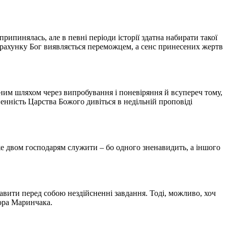
ипинялась, але в певні періоди історії здатна набирати такої
му рахунку Бог виявляється переможцем, а сенс принесених жертв
мним шляхом через випробування і поневіряння й всупереч тому,
ненність Царства Божого дивіться в недільній проповіді
же двом господарям служити – бо одного зненавидить, а іншого
тавити перед собою нездійсненні завдання. Тоді, можливо, хоч
ора Маринчака.