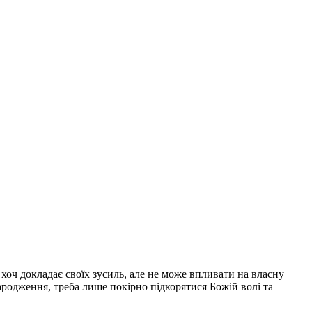
 хоч докладає своїх зусиль, але не може впливати на власну
народження, треба лише покірно підкорятися Божій волі та