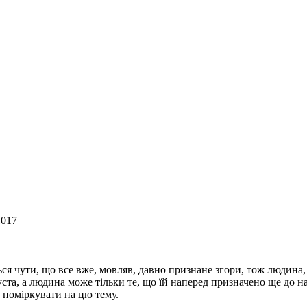
1017
ься чути, що все вже, мовляв, давно признане згори, тож людина,
пуста, а людина може тільки те, що їй наперед призначено ще до 
 поміркувати на цю тему.