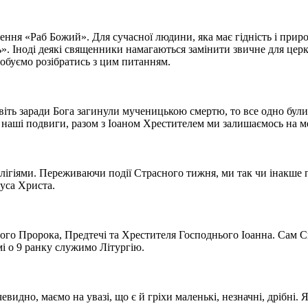
ення «Раб Божий». Для сучасної людини, яка має гідність і приро
ь». Іноді деякі священники намагаються замінити звичне для цер
робуємо розібратись з цим питанням.
іть заради Бога загинули мученицькою смертю, то все одно були
и наші подвиги, разом з Іоаном Хрестителем ми залишаємось на ме
елігіями. Переживаючи події Страсного тижня, ми так чи інакше
суса Христа.
вного Пророка, Предтечі та Хрестителя Господнього Іоанна. Сам 
і о 9 ранку служимо Літургію.
евидно, маємо на увазі, що є й гріхи маленькі, незначні, дрібні.