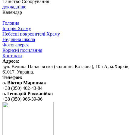
Таїнство Соборування
докладніше
Календар
Головна
Історія Храму
Небесні покровителі Храму
Недільна школа
Фотогалерея
Корисні посилання
Контакти
Адреса:
вул. ‬Велика Панасівська (колишня Котлова), ‬105‭ ‬А,‭ ‬м.Харків,
‬61017, ‬Україна.‎
Телефон:
о. Віктор Маринчак
+38 (050)‭ 402-43-84
о. Геннадій Рохманійко
+38 (050)‭ ‬966-39-96