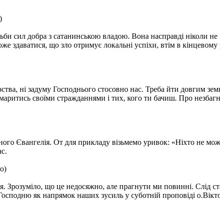
би сил добра з сатанинською владою. Вона насправді ніколи не пр
може здаватися, що зло отримує локальні успіхи, втім в кінцево
рства, ні задуму Господнього стосовно нас. Треба йти довгим зе
тьмаритись своїми стражданнями і тих, кого ти бачиш. Про незбаг
ного Євангелія. От для прикладу візьмемо уривок: «Ніхто не мо
с.
ця. Зрозуміло, що це недосяжно, але прагнути ми повинні. Слід с
Господню як напрямок наших зусиль у суботній проповіді о.Вікт