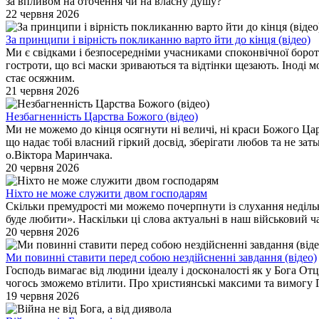
за впливом на оточення чи на власну душу?
22 червня 2026
За принципи і вірність покликанню варто йти до кінця (відео)
Ми є свідками і безпосередніми учасниками споконвічної бороть
гостроти, що всі маски зриваються та відтінки щезають. Іноді 
стає осяжним.
21 червня 2026
Незбагненність Царства Божого (відео)
Ми не можемо до кінця осягнути ні величі, ні краси Божого Ца
що надає тобі власний гіркий досвід, зберігати любов та не за
о.Віктора Маринчака.
20 червня 2026
Ніхто не може служити двом господарям
Скільки премудрості ми можемо почерпнути із слухання неділь
буде любити». Наскільки ці слова актуальні в наш військовий ча
20 червня 2026
Ми повинні ставити перед собою нездійсненні завдання (відео)
Господь вимагає від людини ідеалу і досконалості як у Бога От
чогось зможемо втілити. Про християнські максими та вимогу 
19 червня 2026