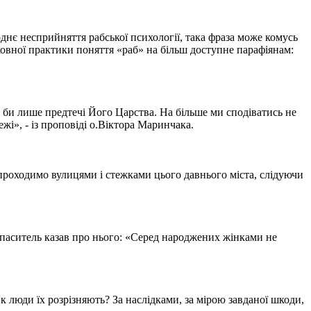
днє несприйняття рабської психології, така фраза може комусь
ковної практики поняття «раб» на більш доступне парафіянам:
 би лише предтечі Його Царства. На більше ми сподіватись не
жі», - із проповіді о.Віктора Маринчака.
 проходимо вулицями і стежками цього давнього міста, слідуючи
Спаситель казав про нього: «Серед народжених жінками не
 Як люди їх розрізняють? За наслідками, за мірою завданої шкоди,