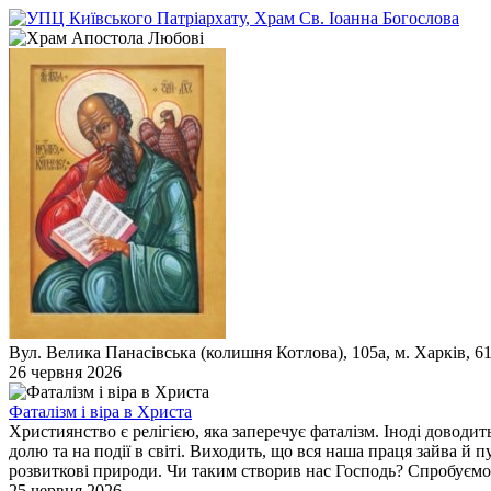
Вул. Велика Панасівська (колишня Котлова), 105а, м. Харків, 6
26 червня 2026
Фаталізм і віра в Христа
Християнство є релігією, яка заперечує фаталізм. Іноді доводит
долю та на події в світі. Виходить, що вся наша праця зайва й 
розвиткові природи. Чи таким створив нас Господь? Спробуємо
25 червня 2026