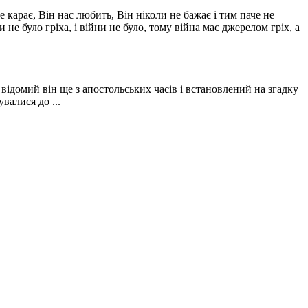
 карає, Він нас любить, Він ніколи не бажає і тим паче не
 було гріха, і війни не було, тому війна має джерелом гріх, а
відомий він ще з апостольських часів і встановлений на згадку
валися до ...