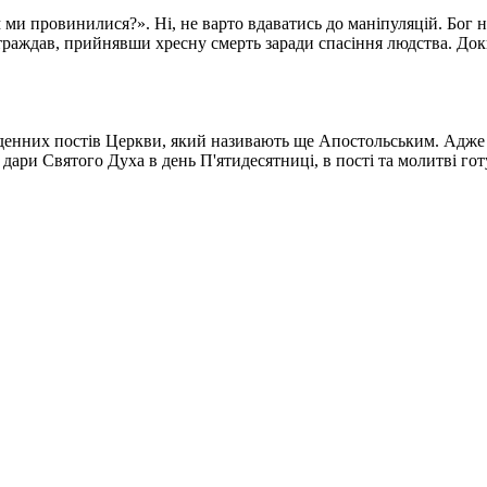
ми провинилися?». Ні, не варто вдаватись до маніпуляцій. Бог не
ждав, прийнявши хресну смерть заради спасіння людства. Доки не
тоденних постів Церкви, який називають ще Апостольським. Адже 
дари Святого Духа в день П'ятидесятниці, в пості та молитві готу