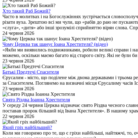
Хто такий Раб Божий?
Часто в молитвах і на Богослужіннях зустрічається словосполуч
різати вуха. Зрештою всі ми чули, що «рабів до раю не пускают
«слуга», «дитя» або інші зрозумілі сприйняттю вірян слова. Сп
24 червня 2026
Чому Церква так шанує Іоана Хрестителя? (відео)
«Якби ми виявились подвижниками, робили великі справи і нав
можемо, оскільки маємо багато від старого світу. Які не були б
23 червня 2026
Батькі Предтечі Спасителя
Єрусалим - місто, що поділене між двома державами і трьома р
за Спасителем. Поглянемо на визначні місця Єрусалиму часів І
23 червня 2026
Свято Різдва Іоанна Хрестителя
У середу 24 червня Церква відзначає свято Різдва чесного сла
поставав пророк більший від Івана Хрестителя». В нашому храм
22 червня 2026
Який гріх найбільший?
Коли ми говоримо про те, що є гріхи найбільші, найтяжчі, то, оч