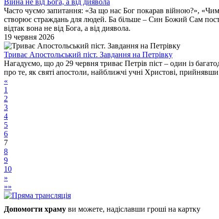
Війна не від Бога, а від диявола
Часто чуємо запитання: «За що нас Бог покарав війною?», «Чим 
створює страждань для людей. Ба більше – Син Божий Сам постра
відтак вона не від Бога, а від диявола.
19 червня 2026
Триває Апостольський піст. Завдання на Петрівку
Нагадуємо, що до 29 червня триває Петрів піст – один із бага
про те, як святі апостоли, найближчі учні Христові, прийнявши 
«
1
2
3
4
5
6
7
8
9
10
»
»»
Допомогти храму
ви можете, надіславши гроші на картку